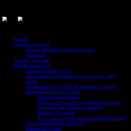
Sociale medier
Forside
Kompetencecentret
Samler en lang række aktører på tværs af
Hvorfor billedkunst til børn og unge?
den billedkunstneriske fødekæde
Sekretariat
Visioner og værdier
Billedkunstens Dag
Inspirationskatalog 2026
Hent plakaten til Billedkunstens Dag 2026 – på 7
sprog!
Billedkunstens Dag 2025 fik luft under vingerne
Billedkunstens Dag i Norden
Fælles nordisk fodslag
Nordisk arbejdsseminar på Kulturmødet Mors
Blus under det nordiske samarbejde
Rundtur i Reykjavik
Nyt nordisk samarbejde om Billedkunstens Dag
Inspirationskataloger 2016-2025
Plakater 2016-2025