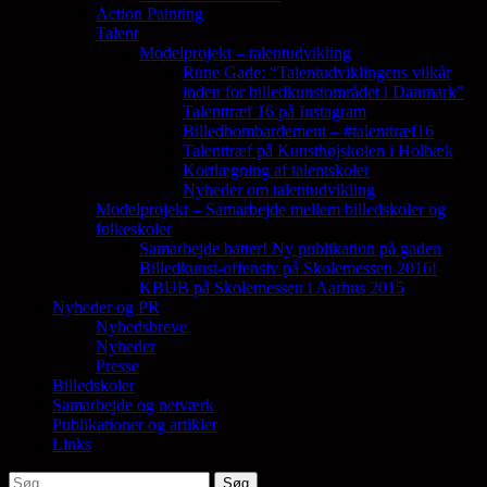
Action Painting
Talent
Modelprojekt – talentudvikling
Rune Gade: “Talentudviklingens vilkår
inden for billedkunstområdet i Danmark”
Talenttræf 16 på Instagram
Billedbombardement – #talenttræf16
Talenttræf på Kunsthøjskolen i Holbæk
Kortlægning af talentskoler
Nyheder om talentudvikling
Modelprojekt – Samarbejde mellem billedskoler og
folkeskoler
Samarbejde batter! Ny publikation på gaden
Billedkunst-offensiv på Skolemessen 2016!
KBUB på Skolemessen i Aarhus 2015
Nyheder og PR
Nyhedsbreve
Nyheder
Presse
Billedskoler
Samarbejde og netværk
Publikationer og artikler
Links
Søg