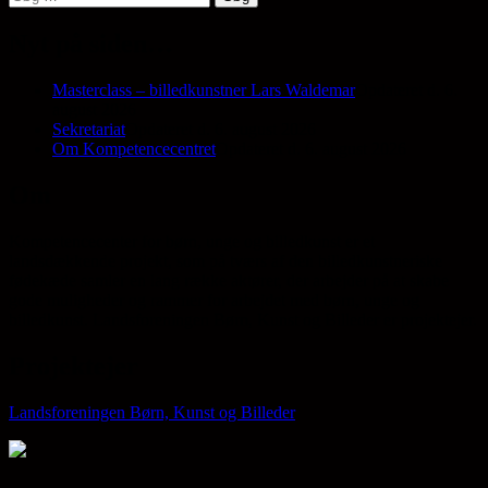
efter:
Nyt på siden…
Masterclass – billedkunstner Lars Waldemar
Opdateret d. 6.
august 2026
Sekretariat
Opdateret d. 6. august 2026
Om Kompetencecentret
Opdateret d. 6. august 2026
Om
Kompetencecenter for børn, unge og billedkunst er et
landsdækkende projekt, som på tværs af den billedkunstneriske
fødekæde samler en lang række aktører, der arbejder på at skabe
gode muligheder og rammer for arbejdet med børn, unge og
billedkunst. Landsforeningen Børn, Kunst og Billeder er projektejer.
Projektejer
Landsforeningen Børn, Kunst og Billeder