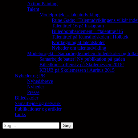
Action Painting
Talent
Modelprojekt – talentudvikling
Rune Gade: “Talentudviklingens vilkår inde
Talenttræf 16 på Instagram
Billedbombardement – #talenttræf16
Talenttræf på Kunsthøjskolen i Holbæk
Kortlægning af talentskoler
Nyheder om talentudvikling
Modelprojekt – Samarbejde mellem billedskoler og folke
Samarbejde batter! Ny publikation på gaden
Billedkunst-offensiv på Skolemessen 2016!
KBUB på Skolemessen i Aarhus 2015
Nyheder og PR
Nyhedsbreve
Nyheder
Presse
Billedskoler
Samarbejde og netværk
Publikationer og artikler
Links
Søg
efter: