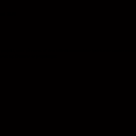
gust 2026
projekt, som på tværs af den billedkunstneriske fødekæde samler en la
st og Billeder er projektejer.