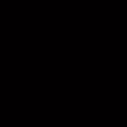
ng række aktører, der arbejder på at skabe gode muligheder og rammer