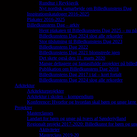
Rundtur i Reykjavik
Nyt nordisk samarbejde om Billedkunstens Dag
Inspirationskataloger 2016-2025
Plakater 2016-2025
Billedkunstens Dag – arkiv
Hent plakaten til Billedkunstens Dag 2025 – nu på
Billedkunstens Dag 2024 slog alle rekorder
Stor tilslutning til Billedkunstens Dag 2023
Billedkunstens Dag 2022
Billedkunstens Dag 2021 blomstrede igen
Det skete også den 11. marts 2020
Mange deltagere og fantasifulde projekter på bill
Publikation om Billedkunstens Dag 2018
Billedkunstens Dag 2017 i tal – kort fortalt
Billedkunstens Dag 2024 slog alle rekorder
Arkitektur
Arkitekturprojekter
Arkitektur i skolen – kompendium
Konference: Hvorfor og hvordan skal børn og unge lære 
Projekter
Masterclasses
Landart for børn og unge på tværs af Sønderjylland
Regionalt projekt 2017-2020: Billedkunst for børn og un
Aktiviteter
Masterclass 2019-20