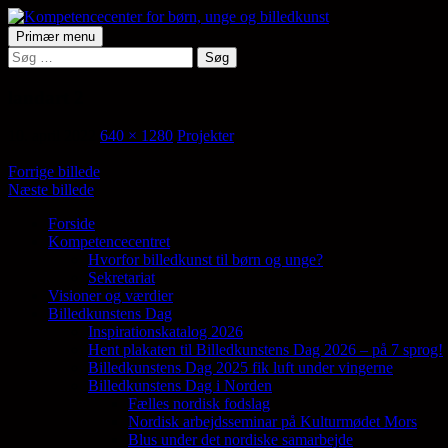
Hop
til
Søg
Primær menu
indhold
Søg
Kompetencecenter for børn, ung
efter:
landart 2
10. april 2022
640 × 1280
Projekter
Forrige billede
Næste billede
Forside
Kompetencecentret
Samler en lang række aktører på tværs af 
Hvorfor billedkunst til børn og unge?
Sekretariat
Visioner og værdier
Billedkunstens Dag
Inspirationskatalog 2026
Hent plakaten til Billedkunstens Dag 2026 – på 7 sprog!
Billedkunstens Dag 2025 fik luft under vingerne
Billedkunstens Dag i Norden
Fælles nordisk fodslag
Nordisk arbejdsseminar på Kulturmødet Mors
Blus under det nordiske samarbejde