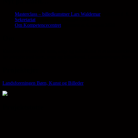
Nyt på siden…
Masterclass – billedkunstner Lars Waldemar
Opdateret d. 6. au
Sekretariat
Opdateret d. 6. august 2026
Om Kompetencecentret
Opdateret d. 6. august 2026
Om
Kompetencecenter for børn, unge og billedkunst er et landsdækkende 
for arbejdet med børn, unge og billedkunst. Landsforeningen Børn, Kun
Projektejer
Landsforeningen Børn, Kunst og Billeder
Projektstøtte