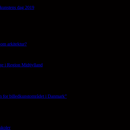
edkunstens dag 2019
om arkitektur?
ge i Region Midtjylland
n for billedkunstområdet i Danmark”
skoler