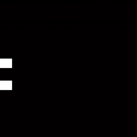
l billedkunstaktiviteter, bl.a. ud fra projektet “Ord i øjet – visuel po
skede over messens kommercielle indhold og de mange pågående salgsta
e kan vi næste år give et mere alternativt og aktivt bud på præsentation