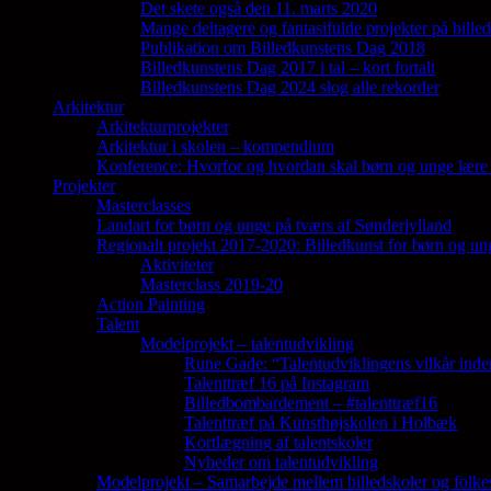
Det skete også den 11. marts 2020
Mange deltagere og fantasifulde projekter på bill
Publikation om Billedkunstens Dag 2018
Billedkunstens Dag 2017 i tal – kort fortalt
Billedkunstens Dag 2024 slog alle rekorder
Arkitektur
Arkitekturprojekter
Arkitektur i skolen – kompendium
Konference: Hvorfor og hvordan skal børn og unge lære 
Projekter
Masterclasses
Landart for børn og unge på tværs af Sønderjylland
Regionalt projekt 2017-2020: Billedkunst for børn og un
Aktiviteter
Masterclass 2019-20
Action Painting
Talent
Modelprojekt – talentudvikling
Rune Gade: “Talentudviklingens vilkår inde
Talenttræf 16 på Instagram
Billedbombardement – #talenttræf16
Talenttræf på Kunsthøjskolen i Holbæk
Kortlægning af talentskoler
Nyheder om talentudvikling
Modelprojekt – Samarbejde mellem billedskoler og folke