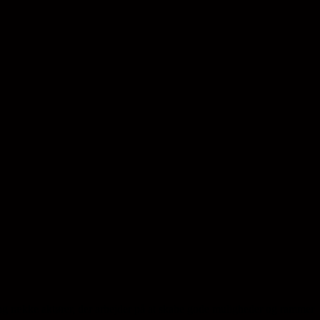
ng række aktører, der arbejder på at skabe gode muligheder og rammer