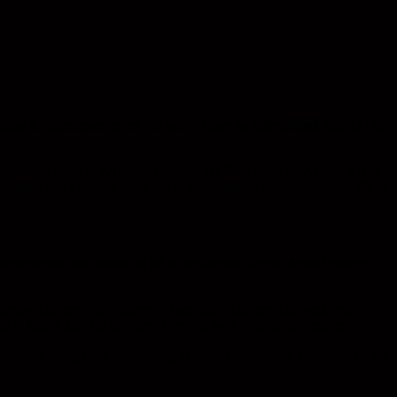
deltog Kompetencecenter for børn, unge og billedkunst den 22.-23.
ndsforeningen Børn, Kunst og Billeder, ULF i Aarhus og Aarhus Billed-
lemessen var næsten alene om at repræsentere billedkunstfaget, fik vi
s overvældende stor messe og på de deltagende lærere, hvoraf mange
keskolelærere, friskolelærere, specialskolelærere, bibliotekarer,
om at kunne føle sig lidt alene i verden som ’billedkunstmenneske’.
 om den manglende prioritering af timer i billedkunst i folkeskolen og