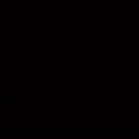
gust 2026
projekt, som på tværs af den billedkunstneriske fødekæde samler en la