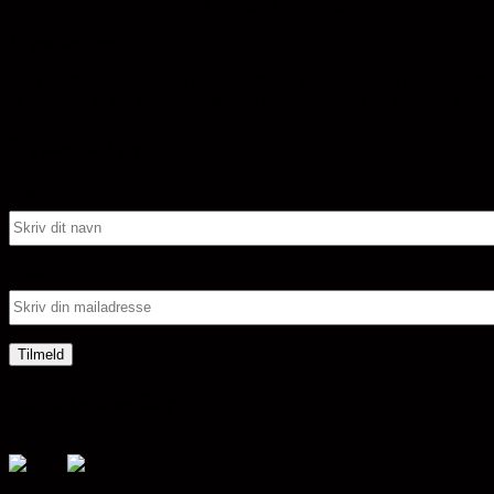
Det allerbedste var måske, at mange af de besøgende blev inspirerede ti
Vi gør det igen
Som førstegangsdeltagere på Skolemessen var vi nok en smule overra
vi alligevel, at det giver god mening at være synlige på messen. Måsk
Nyhedsbrev
Navn:
Mail:
Sociale medier