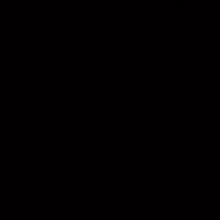
esi”, og drog begejstrede fra standen med muleposen fyldt med materiale.
ler, men efter de mange besøg og gode samtaler i vores stand tænker
 af billedkunstfaget sammen med flere af vores samarbejdspartnere.