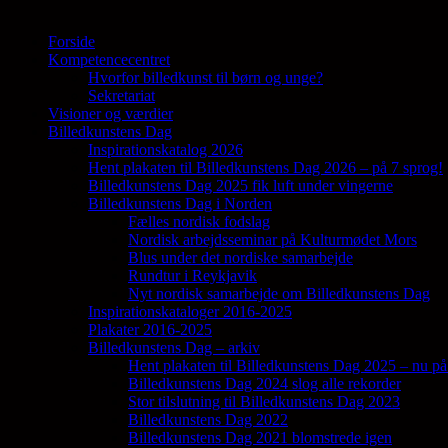
Forside
Kompetencecentret
Samler en lang række aktører på tværs af 
Hvorfor billedkunst til børn og unge?
Sekretariat
Visioner og værdier
Billedkunstens Dag
Inspirationskatalog 2026
Hent plakaten til Billedkunstens Dag 2026 – på 7 sprog!
Billedkunstens Dag 2025 fik luft under vingerne
Billedkunstens Dag i Norden
Fælles nordisk fodslag
Nordisk arbejdsseminar på Kulturmødet Mors
Blus under det nordiske samarbejde
Rundtur i Reykjavik
Nyt nordisk samarbejde om Billedkunstens Dag
Inspirationskataloger 2016-2025
Plakater 2016-2025
Billedkunstens Dag – arkiv
Hent plakaten til Billedkunstens Dag 2025 – nu på
Billedkunstens Dag 2024 slog alle rekorder
Stor tilslutning til Billedkunstens Dag 2023
Billedkunstens Dag 2022
Billedkunstens Dag 2021 blomstrede igen