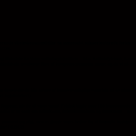
e og billedkunst
nerende skoleskemamodeller og aggressivt salgsorienterede forlag 
ucces.
 og materiale fra vores samarbejdspartnere – bl.a. Kulturstyrelsen, La
edskole involverer flere af kompetencecentrets parter, og da vi på sko
det forsvindende lille udbud af billedkunstfagligt materiale på en eller
er logobolcher!).
 fingrene, når de så vores stand. Faktisk lagde over 100 interesserede fol
standen til en snak om billedkunst, folkeskolereform og fødekæder – og 
er nærmest usynlig, men vi gjorde vores bedste for at formidle budskabet
jdet’ i KBUB.