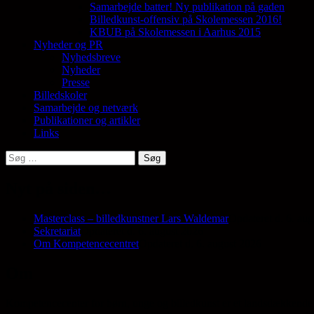
Samarbejde batter! Ny publikation på gaden
Billedkunst-offensiv på Skolemessen 2016!
KBUB på Skolemessen i Aarhus 2015
Nyheder og PR
Nyhedsbreve
Nyheder
Presse
Billedskoler
Samarbejde og netværk
Publikationer og artikler
Links
Søg
efter:
Nyt på siden…
Masterclass – billedkunstner Lars Waldemar
Opdateret d. 6. au
Sekretariat
Opdateret d. 6. august 2026
Om Kompetencecentret
Opdateret d. 6. august 2026
Om
Kompetencecenter for børn, unge og billedkunst er et landsdækkende 