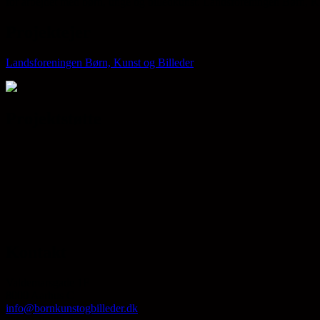
for arbejdet med børn, unge og billedkunst. Landsforeningen Børn, Kun
Projektejer
Landsforeningen Børn, Kunst og Billeder
Projektstøtte
Kontakt
Valdemarsgade 1F
8000 Aarhus C
info@bornkunstogbilleder.dk