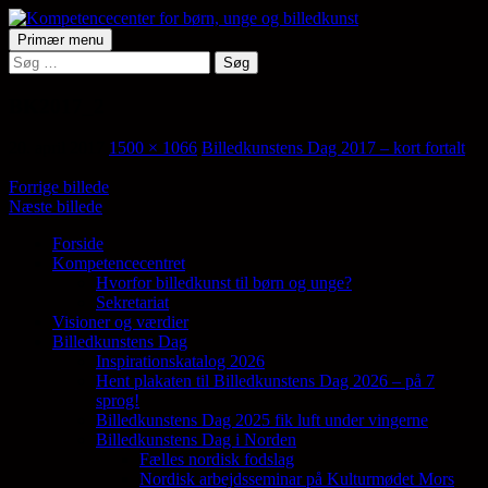
Hop
til
Søg
Primær menu
indhold
Søg
Kompetencecenter for børn,
efter:
unge og billedkunst
BK2017_2
20. april 2017
1500 × 1066
Billedkunstens Dag 2017 – kort fortalt
Forrige billede
Næste billede
Forside
Kompetencecentret
Samler en lang række aktører på tværs af
Hvorfor billedkunst til børn og unge?
den billedkunstneriske fødekæde
Sekretariat
Visioner og værdier
Billedkunstens Dag
Inspirationskatalog 2026
Hent plakaten til Billedkunstens Dag 2026 – på 7
sprog!
Billedkunstens Dag 2025 fik luft under vingerne
Billedkunstens Dag i Norden
Fælles nordisk fodslag
Nordisk arbejdsseminar på Kulturmødet Mors