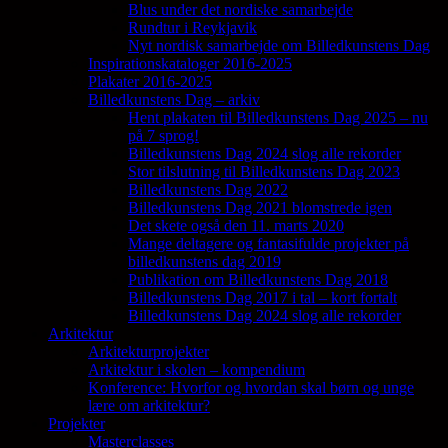
Blus under det nordiske samarbejde
Rundtur i Reykjavik
Nyt nordisk samarbejde om Billedkunstens Dag
Inspirationskataloger 2016-2025
Plakater 2016-2025
Billedkunstens Dag – arkiv
Hent plakaten til Billedkunstens Dag 2025 – nu
på 7 sprog!
Billedkunstens Dag 2024 slog alle rekorder
Stor tilslutning til Billedkunstens Dag 2023
Billedkunstens Dag 2022
Billedkunstens Dag 2021 blomstrede igen
Det skete også den 11. marts 2020
Mange deltagere og fantasifulde projekter på
billedkunstens dag 2019
Publikation om Billedkunstens Dag 2018
Billedkunstens Dag 2017 i tal – kort fortalt
Billedkunstens Dag 2024 slog alle rekorder
Arkitektur
Arkitekturprojekter
Arkitektur i skolen – kompendium
Konference: Hvorfor og hvordan skal børn og unge
lære om arkitektur?
Projekter
Masterclasses