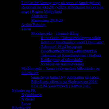
Landart for børn og unge på tværs af Sønderjylland
Regionalt projekt 2017-2020: Billedkunst for børn og
unge i Region Midtjylland
Aktiviteter
Masterclass 2019-20
Action Painting
Talent
Modelprojekt – talentudvikling
Rune Gade: “Talentudviklingens vilkår
inden for billedkunstområdet i Danmark”
Talenttræf 16 på Instagram
Billedbombardement – #talenttræf16
Talenttræf på Kunsthøjskolen i Holbæk
Kortlægning af talentskoler
Nyheder om talentudvikling
Modelprojekt – Samarbejde mellem billedskoler og
folkeskoler
Samarbejde batter! Ny publikation på gaden
Billedkunst-offensiv på Skolemessen 2016!
KBUB på Skolemessen i Aarhus 2015
Nyheder og PR
Nyhedsbreve
Nyheder
Presse
Billedskoler