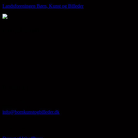
Landsforeningen Børn, Kunst og Billeder
Projektstøtte
Kontakt
Valdemarsgade 1F
8000 Aarhus C
info@bornkunstogbilleder.dk
Tlf. 61 99 90 82
CVR: 18581779