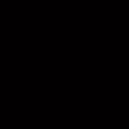
ng række aktører, der arbejder på at skabe gode muligheder og rammer