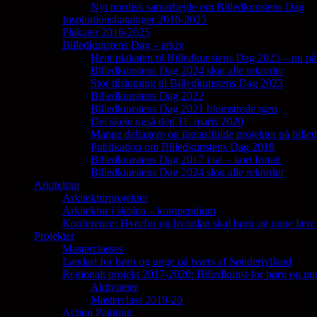
Nyt nordisk samarbejde om Billedkunstens Dag
Inspirationskataloger 2016-2025
Plakater 2016-2025
Billedkunstens Dag – arkiv
Hent plakaten til Billedkunstens Dag 2025 – nu på
Billedkunstens Dag 2024 slog alle rekorder
Stor tilslutning til Billedkunstens Dag 2023
Billedkunstens Dag 2022
Billedkunstens Dag 2021 blomstrede igen
Det skete også den 11. marts 2020
Mange deltagere og fantasifulde projekter på bill
Publikation om Billedkunstens Dag 2018
Billedkunstens Dag 2017 i tal – kort fortalt
Billedkunstens Dag 2024 slog alle rekorder
Arkitektur
Arkitekturprojekter
Arkitektur i skolen – kompendium
Konference: Hvorfor og hvordan skal børn og unge lære 
Projekter
Masterclasses
Landart for børn og unge på tværs af Sønderjylland
Regionalt projekt 2017-2020: Billedkunst for børn og un
Aktiviteter
Masterclass 2019-20
Action Painting