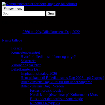
Hop
til
Søg
Primær menu
indhold
Søg
Kompetencecenter for børn, ung
efter:
Billedskolen i Ulstrup 22
14. juni 2022
2560 × 1294
Billedkunstens Dag 2022
Næste billede
Forside
Kompetencecentret
Samler en lang række aktører på tværs af 
Hvorfor billedkunst til børn og unge?
Sekretariat
Visioner og værdier
Billedkunstens Dag
Inspirationskatalog 2026
Hent plakaten til Billedkunstens Dag 2026 – på 7 sprog!
Billedkunstens Dag 2025 fik luft under vingerne
Billedkunstens Dag i Norden
Fælles nordisk fodslag
Nordisk arbejdsseminar på Kulturmødet Mors
Blus under det nordiske samarbejde
Rundtur i Reykjavik