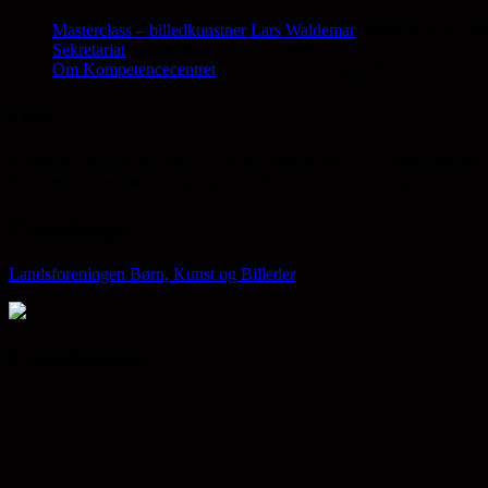
Masterclass – billedkunstner Lars Waldemar
Opdateret d. 6. au
Sekretariat
Opdateret d. 6. august 2026
Om Kompetencecentret
Opdateret d. 6. august 2026
Om
Kompetencecenter for børn, unge og billedkunst er et landsdækkende 
for arbejdet med børn, unge og billedkunst. Landsforeningen Børn, Kun
Projektejer
Landsforeningen Børn, Kunst og Billeder
Projektstøtte