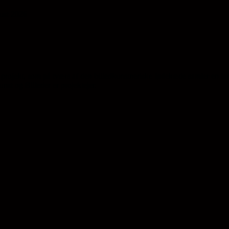
gust 2026
projekt, som på tværs af den billedkunstneriske fødekæde samler en la
st og Billeder er projektejer.