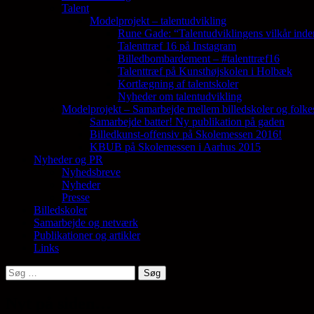
Talent
Modelprojekt – talentudvikling
Rune Gade: “Talentudviklingens vilkår inde
Talenttræf 16 på Instagram
Billedbombardement – #talenttræf16
Talenttræf på Kunsthøjskolen i Holbæk
Kortlægning af talentskoler
Nyheder om talentudvikling
Modelprojekt – Samarbejde mellem billedskoler og folke
Samarbejde batter! Ny publikation på gaden
Billedkunst-offensiv på Skolemessen 2016!
KBUB på Skolemessen i Aarhus 2015
Nyheder og PR
Nyhedsbreve
Nyheder
Presse
Billedskoler
Samarbejde og netværk
Publikationer og artikler
Links
Søg
efter:
Nyt på siden…