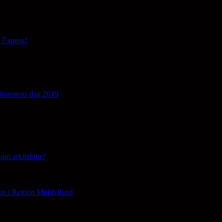
 7 sprog!
edkunstens dag 2019
om arkitektur?
ge i Region Midtjylland