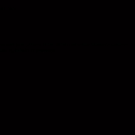
gust 2026
projekt, som på tværs af den billedkunstneriske fødekæde samler en la
st og Billeder er projektejer.