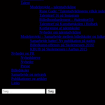
Talent
Modelprojekt – talentudvikling
Rune Gade: “Talentudviklingens vilkår inde
Talenttræf 16 på Instagram
Billedbombardement – #talenttræf16
Talenttræf på Kunsthøjskolen i Holbæk
Kortlægning af talentskoler
Nyheder om talentudvikling
Modelprojekt – Samarbejde mellem billedskoler og folke
Samarbejde batter! Ny publikation på gaden
Billedkunst-offensiv på Skolemessen 2016!
KBUB på Skolemessen i Aarhus 2015
Nyheder og PR
Nyhedsbreve
Nyheder
Presse
Billedskoler
Samarbejde og netværk
Publikationer og artikler
Links
Søg
efter:
Nyt på siden…