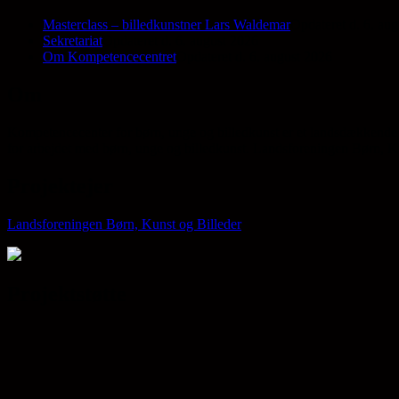
Masterclass – billedkunstner Lars Waldemar
Opdateret d. 6. au
Sekretariat
Opdateret d. 6. august 2026
Om Kompetencecentret
Opdateret d. 6. august 2026
Om
Kompetencecenter for børn, unge og billedkunst er et landsdækkende 
for arbejdet med børn, unge og billedkunst. Landsforeningen Børn, Kun
Projektejer
Landsforeningen Børn, Kunst og Billeder
Projektstøtte