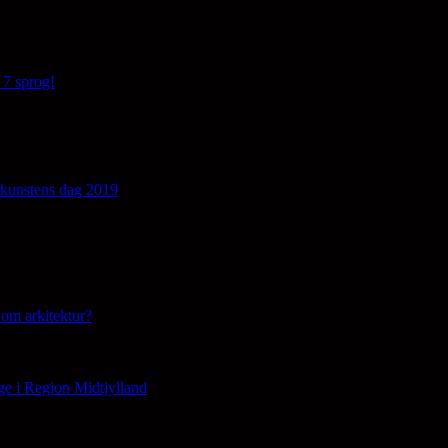
 7 sprog!
edkunstens dag 2019
om arkitektur?
ge i Region Midtjylland