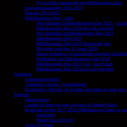
Nyt nordisk samarbejde om Billedkunstens Dag
Inspirationskataloger 2016-2025
Plakater 2016-2025
Billedkunstens Dag – arkiv
Hent plakaten til Billedkunstens Dag 2025 – nu på
Billedkunstens Dag 2024 slog alle rekorder
Stor tilslutning til Billedkunstens Dag 2023
Billedkunstens Dag 2022
Billedkunstens Dag 2021 blomstrede igen
Det skete også den 11. marts 2020
Mange deltagere og fantasifulde projekter på bill
Publikation om Billedkunstens Dag 2018
Billedkunstens Dag 2017 i tal – kort fortalt
Billedkunstens Dag 2024 slog alle rekorder
Arkitektur
Arkitekturprojekter
Arkitektur i skolen – kompendium
Konference: Hvorfor og hvordan skal børn og unge lære 
Projekter
Masterclasses
Landart for børn og unge på tværs af Sønderjylland
Regionalt projekt 2017-2020: Billedkunst for børn og un
Aktiviteter
Masterclass 2019-20
Action Painting