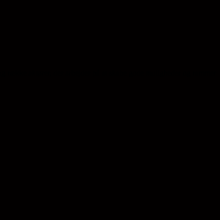
ng række aktører, der arbejder på at skabe gode muligheder og rammer