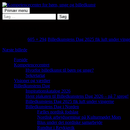
Hop
til
Søg
Primær menu
indhold
Søg
Kompetencecenter for børn, ung
efter:
Fugle i Viborg1
22. maj 2025
605 × 294
Billedkunstens Dag 2025 fik luft under ving
Næste billede
Forside
Kompetencecentret
Samler en lang række aktører på tværs af 
Hvorfor billedkunst til børn og unge?
Sekretariat
Visioner og værdier
Billedkunstens Dag
Inspirationskatalog 2026
Hent plakaten til Billedkunstens Dag 2026 – på 7 sprog!
Billedkunstens Dag 2025 fik luft under vingerne
Billedkunstens Dag i Norden
Fælles nordisk fodslag
Nordisk arbejdsseminar på Kulturmødet Mors
Blus under det nordiske samarbejde
Rundtur i Reykjavik