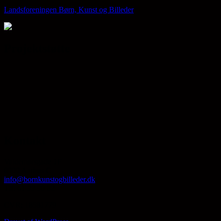
Landsforeningen Børn, Kunst og Billeder
Projektstøtte
Kontakt
Valdemarsgade 1F
8000 Aarhus C
info@bornkunstogbilleder.dk
Tlf. 61 99 90 82
CVR: 18581779