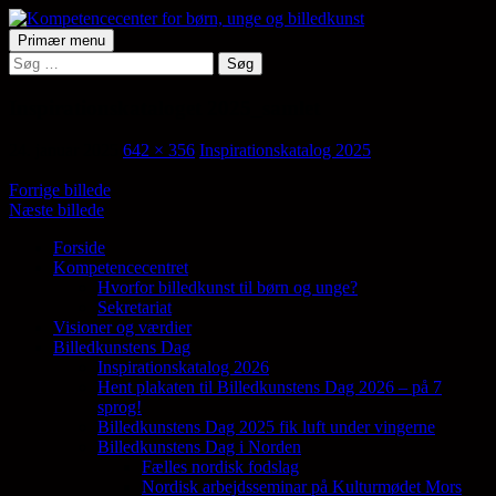
Hop
til
Søg
Primær menu
indhold
Søg
Kompetencecenter for børn,
efter:
unge og billedkunst
Inspirationskataloget 2025_samlet
24. januar 2025
642 × 356
Inspirationskatalog 2025
Forrige billede
Næste billede
Forside
Kompetencecentret
Samler en lang række aktører på tværs af
Hvorfor billedkunst til børn og unge?
den billedkunstneriske fødekæde
Sekretariat
Visioner og værdier
Billedkunstens Dag
Inspirationskatalog 2026
Hent plakaten til Billedkunstens Dag 2026 – på 7
sprog!
Billedkunstens Dag 2025 fik luft under vingerne
Billedkunstens Dag i Norden
Fælles nordisk fodslag
Nordisk arbejdsseminar på Kulturmødet Mors