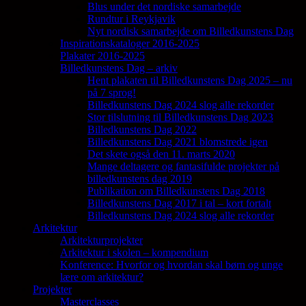
Blus under det nordiske samarbejde
Rundtur i Reykjavik
Nyt nordisk samarbejde om Billedkunstens Dag
Inspirationskataloger 2016-2025
Plakater 2016-2025
Billedkunstens Dag – arkiv
Hent plakaten til Billedkunstens Dag 2025 – nu
på 7 sprog!
Billedkunstens Dag 2024 slog alle rekorder
Stor tilslutning til Billedkunstens Dag 2023
Billedkunstens Dag 2022
Billedkunstens Dag 2021 blomstrede igen
Det skete også den 11. marts 2020
Mange deltagere og fantasifulde projekter på
billedkunstens dag 2019
Publikation om Billedkunstens Dag 2018
Billedkunstens Dag 2017 i tal – kort fortalt
Billedkunstens Dag 2024 slog alle rekorder
Arkitektur
Arkitekturprojekter
Arkitektur i skolen – kompendium
Konference: Hvorfor og hvordan skal børn og unge
lære om arkitektur?
Projekter
Masterclasses