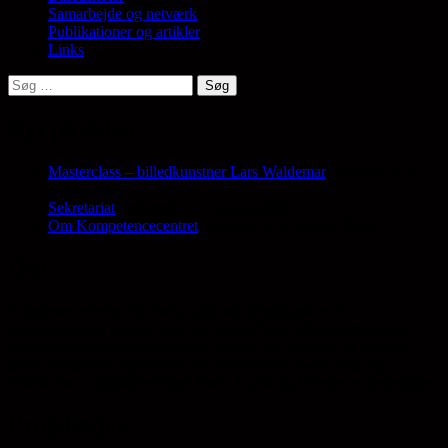
Samarbejde og netværk
Publikationer og artikler
Links
Søg
efter:
Nyt på siden…
Masterclass – billedkunstner Lars Waldemar
Opdateret d. 6.
august 2026
Sekretariat
Opdateret d. 6. august 2026
Om Kompetencecentret
Opdateret d. 6. august 2026
Om
Kompetencecenter for børn, unge og billedkunst er et
landsdækkende projekt, som på tværs af den billedkunstneriske
fødekæde samler en lang række aktører, der arbejder på at skabe
gode muligheder og rammer for arbejdet med børn, unge og
billedkunst. Landsforeningen Børn, Kunst og Billeder er projektejer.
Projektejer