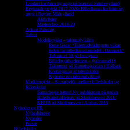
Landart for børn og unge på tværs af Sønderjylland
Regionalt projekt 2017-2020: Billedkunst for børn og
unge i Region Midtjylland
Aktiviteter
Masterclass 2019-20
Action Painting
Talent
Modelprojekt – talentudvikling
Rune Gade: “Talentudviklingens vilkår
inden for billedkunstområdet i Danmark”
Talenttræf 16 på Instagram
Billedbombardement – #talenttræf16
Talenttræf på Kunsthøjskolen i Holbæk
Kortlægning af talentskoler
Nyheder om talentudvikling
Modelprojekt – Samarbejde mellem billedskoler og
folkeskoler
Samarbejde batter! Ny publikation på gaden
Billedkunst-offensiv på Skolemessen 2016!
KBUB på Skolemessen i Aarhus 2015
Nyheder og PR
Nyhedsbreve
Nyheder
Presse
Billedskoler