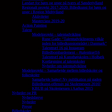
Landart for børn og unge på tværs af Sønderjylland
Regionalt projekt 2017-2020: Billedkunst for børn og
unge i Region Midtjylland
Aktiviteter
Masterclass 2019-20
Action Painting
Talent
Modelprojekt – talentudvikling
Rune Gade: “Talentudviklingens vilkår
inden for billedkunstområdet i Danmark”
Talenttræf 16 på Instagram
Billedbombardement – #talenttræf16
Talenttræf på Kunsthøjskolen i Holbæk
Kortlægning af talentskoler
Nyheder om talentudvikling
Modelprojekt – Samarbejde mellem billedskoler og
folkeskoler
Samarbejde batter! Ny publikation på gaden
Billedkunst-offensiv på Skolemessen 2016!
KBUB på Skolemessen i Aarhus 2015
Nyheder og PR
Nyhedsbreve
Nyheder
Presse
Billedskoler