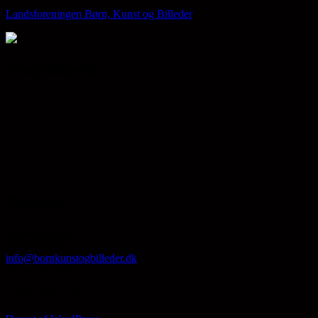
Landsforeningen Børn, Kunst og Billeder
Projektstøtte
Kontakt
Valdemarsgade 1F
8000 Aarhus C
info@bornkunstogbilleder.dk
Tlf. 61 99 90 82
CVR: 18581779