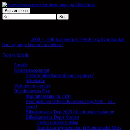
Hop
til
Søg
Primær menu
indhold
Søg
Kompetencecenter for børn,
efter:
unge og billedkunst
Arkitekturprojekt på Djursland
21. marts 2024
2000 × 1500
Konference: Hvorfor og hvordan skal
børn og unge lære om arkitektur?
Forrige billede
Forside
Kompetencecentret
Samler en lang række aktører på tværs af
Hvorfor billedkunst til børn og unge?
den billedkunstneriske fødekæde
Sekretariat
Visioner og værdier
Billedkunstens Dag
Inspirationskatalog 2026
Hent plakaten til Billedkunstens Dag 2026 – på 7
sprog!
Billedkunstens Dag 2025 fik luft under vingerne
Billedkunstens Dag i Norden
Fælles nordisk fodslag
Nordisk arbejdsseminar på Kulturmødet Mors