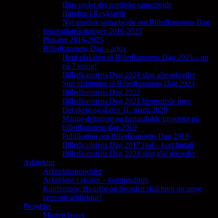
Blus under det nordiske samarbejde
Rundtur i Reykjavik
Nyt nordisk samarbejde om Billedkunstens Dag
Inspirationskataloger 2016-2025
Plakater 2016-2025
Billedkunstens Dag – arkiv
Hent plakaten til Billedkunstens Dag 2025 – nu
på 7 sprog!
Billedkunstens Dag 2024 slog alle rekorder
Stor tilslutning til Billedkunstens Dag 2023
Billedkunstens Dag 2022
Billedkunstens Dag 2021 blomstrede igen
Det skete også den 11. marts 2020
Mange deltagere og fantasifulde projekter på
billedkunstens dag 2019
Publikation om Billedkunstens Dag 2018
Billedkunstens Dag 2017 i tal – kort fortalt
Billedkunstens Dag 2024 slog alle rekorder
Arkitektur
Arkitekturprojekter
Arkitektur i skolen – kompendium
Konference: Hvorfor og hvordan skal børn og unge
lære om arkitektur?
Projekter
Masterclasses