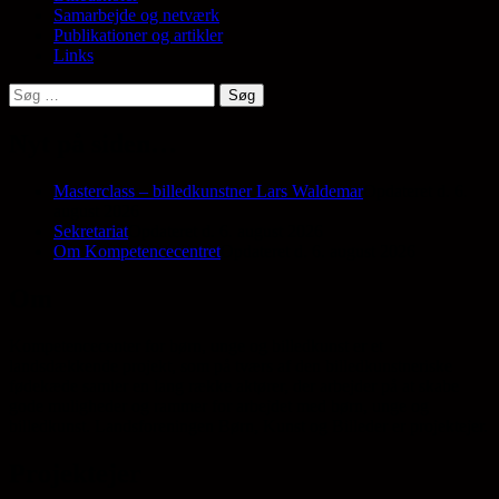
Samarbejde og netværk
Publikationer og artikler
Links
Søg
efter:
Nyt på siden…
Masterclass – billedkunstner Lars Waldemar
Opdateret d. 6.
august 2026
Sekretariat
Opdateret d. 6. august 2026
Om Kompetencecentret
Opdateret d. 6. august 2026
Om
Kompetencecenter for børn, unge og billedkunst er et
landsdækkende projekt, som på tværs af den billedkunstneriske
fødekæde samler en lang række aktører, der arbejder på at skabe
gode muligheder og rammer for arbejdet med børn, unge og
billedkunst. Landsforeningen Børn, Kunst og Billeder er projektejer.
Projektejer