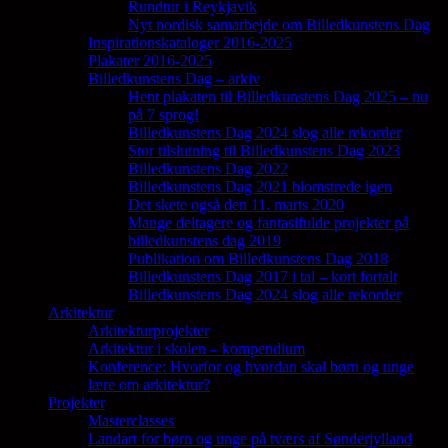
Rundtur i Reykjavik
Nyt nordisk samarbejde om Billedkunstens Dag
Inspirationskataloger 2016-2025
Plakater 2016-2025
Billedkunstens Dag – arkiv
Hent plakaten til Billedkunstens Dag 2025 – nu
på 7 sprog!
Billedkunstens Dag 2024 slog alle rekorder
Stor tilslutning til Billedkunstens Dag 2023
Billedkunstens Dag 2022
Billedkunstens Dag 2021 blomstrede igen
Det skete også den 11. marts 2020
Mange deltagere og fantasifulde projekter på
billedkunstens dag 2019
Publikation om Billedkunstens Dag 2018
Billedkunstens Dag 2017 i tal – kort fortalt
Billedkunstens Dag 2024 slog alle rekorder
Arkitektur
Arkitekturprojekter
Arkitektur i skolen – kompendium
Konference: Hvorfor og hvordan skal børn og unge
lære om arkitektur?
Projekter
Masterclasses
Landart for børn og unge på tværs af Sønderjylland