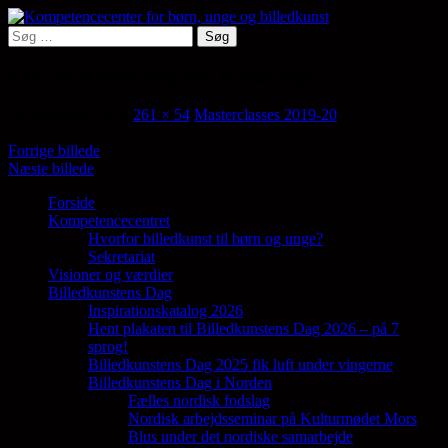
Hop
til
Søg
Søg
indhold
efter:
Kompetencecenter for børn,
VIA_rearHorse_origami_martin-logo
unge og billedkunst
13. december 2019
261 × 54
Masterclasses 2019-20
Forrige billede
Næste billede
Forside
Kompetencecentret
Samler en lang række aktører på tværs af
Hvorfor billedkunst til børn og unge?
den billedkunstneriske fødekæde
Sekretariat
Visioner og værdier
Billedkunstens Dag
Inspirationskatalog 2026
Hent plakaten til Billedkunstens Dag 2026 – på 7
sprog!
Billedkunstens Dag 2025 fik luft under vingerne
Billedkunstens Dag i Norden
Fælles nordisk fodslag
Nordisk arbejdsseminar på Kulturmødet Mors
Blus under det nordiske samarbejde