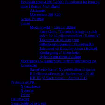
Regionalt projekt 2017-2020: Billedkunst for børn og
unge i Region Midtjylland
Aktiviteter
Masterclass 2019-20
Action Painting
Talent
Modelprojekt – talentudvikling
Rune Gade: “Talentudviklingens vilkår
inden for billedkunstområdet i Danmark”
Talenttræf 16 på Instagram
Billedbombardement – #talenttræf16
Talenttræf på Kunsthøjskolen i Holbæk
Kortlægning af talentskoler
Nyheder om talentudvikling
Modelprojekt – Samarbejde mellem billedskoler og
folkeskoler
Samarbejde batter! Ny publikation på gaden
Billedkunst-offensiv på Skolemessen 2016!
KBUB på Skolemessen i Aarhus 2015
Nyheder og PR
Nyhedsbreve
Nyheder
Presse
Billedskoler
Samarbejde og netværk