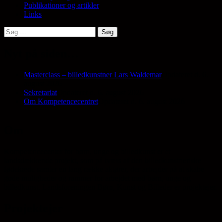
Publikationer og artikler
Links
Søg
efter:
Nyt på siden…
Masterclass – billedkunstner Lars Waldemar
Opdateret d. 6.
august 2026
Sekretariat
Opdateret d. 6. august 2026
Om Kompetencecentret
Opdateret d. 6. august 2026
Om
Kompetencecenter for børn, unge og billedkunst er et
landsdækkende projekt, som på tværs af den billedkunstneriske
fødekæde samler en lang række aktører, der arbejder på at skabe
gode muligheder og rammer for arbejdet med børn, unge og
billedkunst. Landsforeningen Børn, Kunst og Billeder er projektejer.
Projektejer