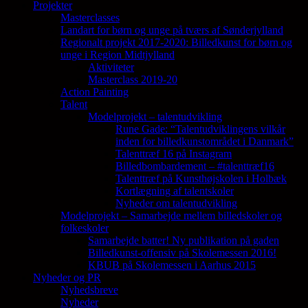
Projekter
Masterclasses
Landart for børn og unge på tværs af Sønderjylland
Regionalt projekt 2017-2020: Billedkunst for børn og
unge i Region Midtjylland
Aktiviteter
Masterclass 2019-20
Action Painting
Talent
Modelprojekt – talentudvikling
Rune Gade: “Talentudviklingens vilkår
inden for billedkunstområdet i Danmark”
Talenttræf 16 på Instagram
Billedbombardement – #talenttræf16
Talenttræf på Kunsthøjskolen i Holbæk
Kortlægning af talentskoler
Nyheder om talentudvikling
Modelprojekt – Samarbejde mellem billedskoler og
folkeskoler
Samarbejde batter! Ny publikation på gaden
Billedkunst-offensiv på Skolemessen 2016!
KBUB på Skolemessen i Aarhus 2015
Nyheder og PR
Nyhedsbreve
Nyheder