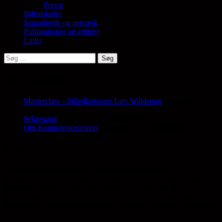
Presse
Billedskoler
Samarbejde og netværk
Publikationer og artikler
Links
Søg
efter:
Nyt på siden…
Masterclass – billedkunstner Lars Waldemar
Opdateret d. 6.
august 2026
Sekretariat
Opdateret d. 6. august 2026
Om Kompetencecentret
Opdateret d. 6. august 2026
Om
Kompetencecenter for børn, unge og billedkunst er et
landsdækkende projekt, som på tværs af den billedkunstneriske
fødekæde samler en lang række aktører, der arbejder på at skabe
gode muligheder og rammer for arbejdet med børn, unge og
billedkunst. Landsforeningen Børn, Kunst og Billeder er projektejer.