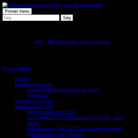
Hop
til
Søg
Primær menu
indhold
Søg
Kompetencecenter for børn,
efter:
unge og billedkunst
OLYMPUS DIGITAL CAMERA
17. august 2022
640 × 480
Masterclass med Carl Krull
OLYMPUS DIGITAL CAMERA
Forrige billede
Forside
Kompetencecentret
Samler en lang række aktører på tværs af
Hvorfor billedkunst til børn og unge?
den billedkunstneriske fødekæde
Sekretariat
Visioner og værdier
Billedkunstens Dag
Inspirationskatalog 2026
Hent plakaten til Billedkunstens Dag 2026 – på 7
sprog!
Billedkunstens Dag 2025 fik luft under vingerne
Billedkunstens Dag i Norden