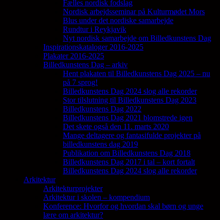
Fælles nordisk fodslag
Nordisk arbejdsseminar på Kulturmødet Mors
Blus under det nordiske samarbejde
Rundtur i Reykjavik
Nyt nordisk samarbejde om Billedkunstens Dag
Inspirationskataloger 2016-2025
Plakater 2016-2025
Billedkunstens Dag – arkiv
Hent plakaten til Billedkunstens Dag 2025 – nu
på 7 sprog!
Billedkunstens Dag 2024 slog alle rekorder
Stor tilslutning til Billedkunstens Dag 2023
Billedkunstens Dag 2022
Billedkunstens Dag 2021 blomstrede igen
Det skete også den 11. marts 2020
Mange deltagere og fantasifulde projekter på
billedkunstens dag 2019
Publikation om Billedkunstens Dag 2018
Billedkunstens Dag 2017 i tal – kort fortalt
Billedkunstens Dag 2024 slog alle rekorder
Arkitektur
Arkitekturprojekter
Arkitektur i skolen – kompendium
Konference: Hvorfor og hvordan skal børn og unge
lære om arkitektur?