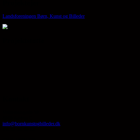
Projektejer
Landsforeningen Børn, Kunst og Billeder
Projektstøtte
Kontakt
Valdemarsgade 1F
8000 Aarhus C
info@bornkunstogbilleder.dk
Tlf. 61 99 90 82
CVR: 18581779