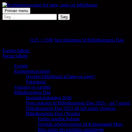
Hop
til
Søg
Primær menu
indhold
Søg
Kompetencecenter for børn, ung
efter:
Augustiana_1
28. april 2023
1125 × 1500
Stor tilslutning til Billedkunstens Dag
Forrige billede
Næste billede
Forside
Kompetencecentret
Samler en lang række aktører på tværs af 
Hvorfor billedkunst til børn og unge?
Sekretariat
Visioner og værdier
Billedkunstens Dag
Inspirationskatalog 2026
Hent plakaten til Billedkunstens Dag 2026 – på 7 sprog!
Billedkunstens Dag 2025 fik luft under vingerne
Billedkunstens Dag i Norden
Fælles nordisk fodslag
Nordisk arbejdsseminar på Kulturmødet Mors
Blus under det nordiske samarbejde