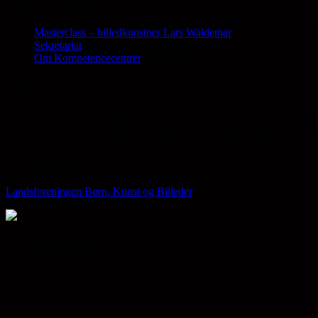
Nyt på siden…
Masterclass – billedkunstner Lars Waldemar
Opdateret d. 6. au
Sekretariat
Opdateret d. 6. august 2026
Om Kompetencecentret
Opdateret d. 6. august 2026
Om
Kompetencecenter for børn, unge og billedkunst er et landsdækkende 
for arbejdet med børn, unge og billedkunst. Landsforeningen Børn, Kun
Projektejer
Landsforeningen Børn, Kunst og Billeder
Projektstøtte