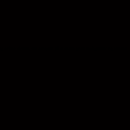
ng række aktører, der arbejder på at skabe gode muligheder og rammer