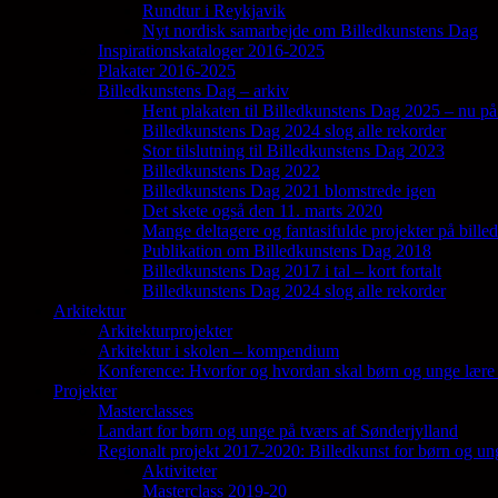
Rundtur i Reykjavik
Nyt nordisk samarbejde om Billedkunstens Dag
Inspirationskataloger 2016-2025
Plakater 2016-2025
Billedkunstens Dag – arkiv
Hent plakaten til Billedkunstens Dag 2025 – nu på
Billedkunstens Dag 2024 slog alle rekorder
Stor tilslutning til Billedkunstens Dag 2023
Billedkunstens Dag 2022
Billedkunstens Dag 2021 blomstrede igen
Det skete også den 11. marts 2020
Mange deltagere og fantasifulde projekter på bill
Publikation om Billedkunstens Dag 2018
Billedkunstens Dag 2017 i tal – kort fortalt
Billedkunstens Dag 2024 slog alle rekorder
Arkitektur
Arkitekturprojekter
Arkitektur i skolen – kompendium
Konference: Hvorfor og hvordan skal børn og unge lære 
Projekter
Masterclasses
Landart for børn og unge på tværs af Sønderjylland
Regionalt projekt 2017-2020: Billedkunst for børn og un
Aktiviteter
Masterclass 2019-20