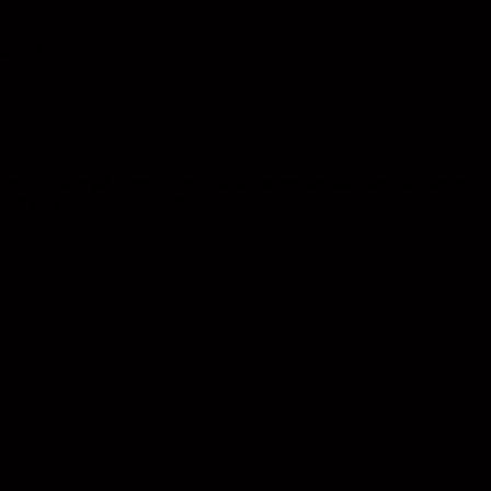
gust 2026
projekt, som på tværs af den billedkunstneriske fødekæde samler en la
st og Billeder er projektejer.