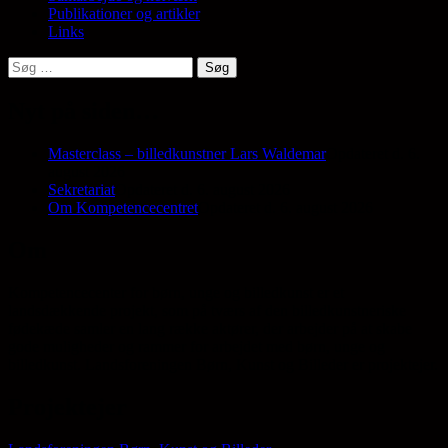
Publikationer og artikler
Links
Søg
efter:
Nyt på siden…
Masterclass – billedkunstner Lars Waldemar
Opdateret d. 6.
august 2026
Sekretariat
Opdateret d. 6. august 2026
Om Kompetencecentret
Opdateret d. 6. august 2026
Om
Kompetencecenter for børn, unge og billedkunst er et
landsdækkende projekt, som på tværs af den billedkunstneriske
fødekæde samler en lang række aktører, der arbejder på at skabe
gode muligheder og rammer for arbejdet med børn, unge og
billedkunst. Landsforeningen Børn, Kunst og Billeder er projektejer.
Projektejer