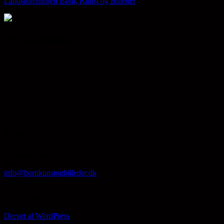
Landsforeningen Børn, Kunst og Billeder
Projektstøtte
Kontakt
Valdemarsgade 1F
8000 Aarhus C
info@bornkunstogbilleder.dk
Tlf. 61 99 90 82
CVR: 18581779
Drevet af WordPress