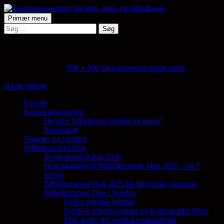
Hop
til
Søg
Primær menu
indhold
Søg
Kompetencecenter for børn,
efter:
unge og billedkunst
styregruppe
12. december 2014
598 × 300
Styregruppens første møde
Næste billede
Forside
Kompetencecentret
Samler en lang række aktører på tværs af
Hvorfor billedkunst til børn og unge?
den billedkunstneriske fødekæde
Sekretariat
Visioner og værdier
Billedkunstens Dag
Inspirationskatalog 2026
Hent plakaten til Billedkunstens Dag 2026 – på 7
sprog!
Billedkunstens Dag 2025 fik luft under vingerne
Billedkunstens Dag i Norden
Fælles nordisk fodslag
Nordisk arbejdsseminar på Kulturmødet Mors
Blus under det nordiske samarbejde