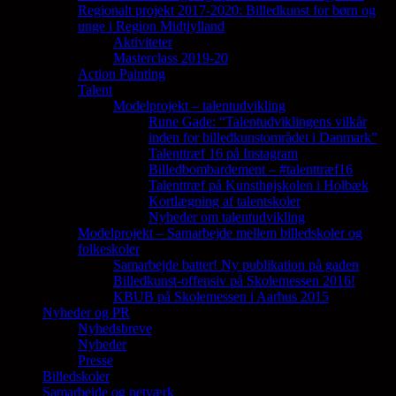
Regionalt projekt 2017-2020: Billedkunst for børn og
unge i Region Midtjylland
Aktiviteter
Masterclass 2019-20
Action Painting
Talent
Modelprojekt – talentudvikling
Rune Gade: “Talentudviklingens vilkår
inden for billedkunstområdet i Danmark”
Talenttræf 16 på Instagram
Billedbombardement – #talenttræf16
Talenttræf på Kunsthøjskolen i Holbæk
Kortlægning af talentskoler
Nyheder om talentudvikling
Modelprojekt – Samarbejde mellem billedskoler og
folkeskoler
Samarbejde batter! Ny publikation på gaden
Billedkunst-offensiv på Skolemessen 2016!
KBUB på Skolemessen i Aarhus 2015
Nyheder og PR
Nyhedsbreve
Nyheder
Presse
Billedskoler
Samarbejde og netværk