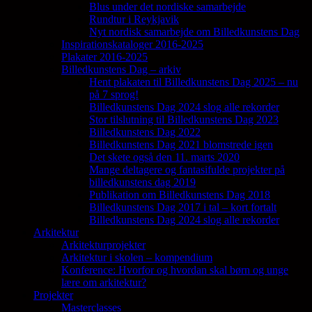
Blus under det nordiske samarbejde
Rundtur i Reykjavik
Nyt nordisk samarbejde om Billedkunstens Dag
Inspirationskataloger 2016-2025
Plakater 2016-2025
Billedkunstens Dag – arkiv
Hent plakaten til Billedkunstens Dag 2025 – nu
på 7 sprog!
Billedkunstens Dag 2024 slog alle rekorder
Stor tilslutning til Billedkunstens Dag 2023
Billedkunstens Dag 2022
Billedkunstens Dag 2021 blomstrede igen
Det skete også den 11. marts 2020
Mange deltagere og fantasifulde projekter på
billedkunstens dag 2019
Publikation om Billedkunstens Dag 2018
Billedkunstens Dag 2017 i tal – kort fortalt
Billedkunstens Dag 2024 slog alle rekorder
Arkitektur
Arkitekturprojekter
Arkitektur i skolen – kompendium
Konference: Hvorfor og hvordan skal børn og unge
lære om arkitektur?
Projekter
Masterclasses