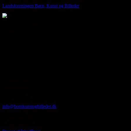
Landsforeningen Børn, Kunst og Billeder
Projektstøtte
Kontakt
Valdemarsgade 1F
8000 Aarhus C
info@bornkunstogbilleder.dk
Tlf. 61 99 90 82
CVR: 18581779