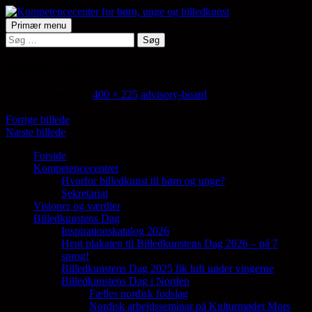
Hop
til
Søg
Primær menu
indhold
Søg
Kompetencecenter for børn,
efter:
unge og billedkunst
advisory-board
12. december 2014
400 × 225
advisory-board
Forrige billede
Næste billede
Forside
Kompetencecentret
Samler en lang række aktører på tværs af
Hvorfor billedkunst til børn og unge?
den billedkunstneriske fødekæde
Sekretariat
Visioner og værdier
Billedkunstens Dag
Inspirationskatalog 2026
Hent plakaten til Billedkunstens Dag 2026 – på 7
sprog!
Billedkunstens Dag 2025 fik luft under vingerne
Billedkunstens Dag i Norden
Fælles nordisk fodslag
Nordisk arbejdsseminar på Kulturmødet Mors