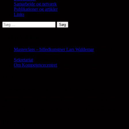
Samarbejde og netværk
Publikationer og artikler
Links
Søg
efter:
Nyt på siden…
Masterclass – billedkunstner Lars Waldemar
Opdateret d. 6.
august 2026
Sekretariat
Opdateret d. 6. august 2026
Om Kompetencecentret
Opdateret d. 6. august 2026
Om
Kompetencecenter for børn, unge og billedkunst er et
landsdækkende projekt, som på tværs af den billedkunstneriske
fødekæde samler en lang række aktører, der arbejder på at skabe
gode muligheder og rammer for arbejdet med børn, unge og
billedkunst. Landsforeningen Børn, Kunst og Billeder er projektejer.
Projektejer