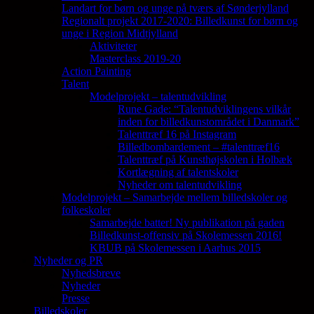
Landart for børn og unge på tværs af Sønderjylland
Regionalt projekt 2017-2020: Billedkunst for børn og
unge i Region Midtjylland
Aktiviteter
Masterclass 2019-20
Action Painting
Talent
Modelprojekt – talentudvikling
Rune Gade: “Talentudviklingens vilkår
inden for billedkunstområdet i Danmark”
Talenttræf 16 på Instagram
Billedbombardement – #talenttræf16
Talenttræf på Kunsthøjskolen i Holbæk
Kortlægning af talentskoler
Nyheder om talentudvikling
Modelprojekt – Samarbejde mellem billedskoler og
folkeskoler
Samarbejde batter! Ny publikation på gaden
Billedkunst-offensiv på Skolemessen 2016!
KBUB på Skolemessen i Aarhus 2015
Nyheder og PR
Nyhedsbreve
Nyheder
Presse
Billedskoler