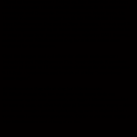
Viborg og kunstmuseerne i Esbjerg og Ribe forskellige aktiviteter
med udgangspunkt i deres aktuelle udstillinger, de to sidstnævnte i
samarbejde med Danmarks Billedkunstlæreres lokale kreds. Og
Horsens Kunstmuseum lægger hus til, når Billedskolen Horsens
fejrer Billedkunstens Dag med en Store Tegnedag i selskab med 70
lokale valgholdselever og en masse tegneopgaver. Billedskolen har i
år valgt at lægge hele Tegnefestivalugen, inklusive DM i Tegning, i
samme uge som Billedkunstens Dag for at skabe endnu mere
synlighed for billedkunsten.
Også lidt længere mod syd bliver der afholdt konkurrencer i
forbindelse med Billedkunstens Dag. Sønderjyllands Kunstskole
lancerer på dagen en 10 dages tegne-challenge for alle tegnelystne
9-19-årige i Sønderborg med henblik på at kåre ”Sønderborgs
bedste tegner”.
Billedkunstens Dag slår et slag for billedkunsten
På Billedkunstens Dag kan man over hele landet finde den
entusiasme og det store potentiale, der ligger i billedkunstområdet
for børn og unge, og blive helt glad på billedkunstens vegne – skønt
den fortsat mangler politisk opbakning og mere synlighed såvel i
kultur- som i undervisningsverdenen. Derfor er det ekstra vigtigt at
fejre billedkunsten med et brag af en fest.