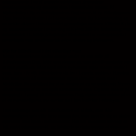
udgangspunkt i en af museets udstillinger genopdage
hverdagsobjekter og omsætte dem i fantasifulde tapeter. På
Mølleskolen i Ry er Billedkunstens Dag blevet til en Billedkunstens
Uge, hvor hele skolen i år i samarbejde med Ry Kunstforening og
en række aktører i lokalområdet genopdager maleren Vilhelm Kyhn
og landskabsmaleriet i anledning af Kyhns 200-års fødselsdag; mens
billedskolen i Ulstrup genopdager Hedensted i et collageprojekt i
samarbejde med lokalhistorisk arkiv, skolen og biblioteket.
Øje for billedkunst i det offentlige rum
Netop bibliotekerne spiller mange steder en stor rolle på
Billedkunstens Dag, både som aktører og som udstillingssteder med
et stort publikum. Men også selve byrummet tages mange steder i
brug. Igen i år slår billedskolen sig løs i Lemvig midtby, i Hjørring
kan man støde på menneskestore tapeskulpturer, mens man i
Middelfart får mulighed for at se verden på en ny måde, når Nytorv
bliver indtaget af en mængde kæmpestore øjne. Og hvis man er på
shopping i Tørring på Billedkunstens Dag, støder man måske på en
af de monsterfigurer, der dukker op i fem butikker i midtbyen.
I det offentlige rum når billedkunsten ud til folk, som ikke
nødvendigvis selv ville have opsøgt den, men som får sig en ekstra
oplevelse med hjem i indkøbsnettet. Her har museerne selvsagt et
lidt andet udgangspunkt, og heldigvis er rigtig mange af dem også
med på Billedkunstens Dag. For eksempel har Skovgaard Museet i