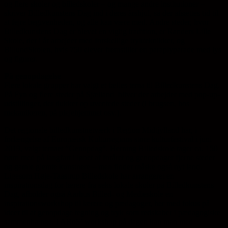
og flere skoler og billedskoler – og mange andre institutioner –
skriver Billedkunstens Dag ind i deres årshjul, så der afsættes tid til
at fejre begivenheden, og alle kan være med. Andre steder, hvor
Billedkunstens Dag er blevet en vigtig tradition, er Randers Lille
Skole, der i år arbejder med forskellige trykteknikker, og
BillundSkolen, hvis 750 elever fremstiller en paraplyparade med lys
og figurer.
På genopdagelse
Flere lokale grupper har valgt et fælles tema til Billedkunstens Dag.
På Fyn og flere steder på Sjælland bliver der arbejder med pop-up-
udstillinger, der dukker op uventede steder (i brugsen, hos
mekanikeren, på plejehjemmet osv.).
Det regionale billedkunstnetværk i Region Midtjylland har, i
forlængelse af Europæisk Kulturregions store kulturfestival i juni
2019, valgt temaet ”Genopdag”. Herning Billedskole tager ca. 150
børn med på langfart i løbet af foråret og genopdager fjerne steder
og gamle glemte kunstnere – men finder måske også nyt land.
Ligesom Høje-Taastrup Billedskole har arrangeret en
inspirationsdag for lærere fra seks lokale skoler på Billedkunstens
Dag, afholder også Aarhus Billed- og Medieskole en
inspirationsworkshop til lærere og pædagoger, her med fokus på
ideer til at genopdage tegning og tryk som redskaber i pædagogiske
sammenhænge. I ARoS’ workshop på dagen kan man med