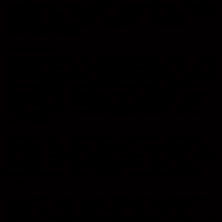
mange aktiviteter vækker opsigt og interesse, og skoler, billedskoler,
talentskoler, museer, biblioteker, kulturhuse osv. får dermed lejlighed
til at skabe opmærksomhed om vigtigheden af billedkunst og
billedkunstundervisning.
Forårsfugletræf
Kompetencecenter for børn, unge og billedkunst har siden 2014 som
nogle af sine opgaver haft at synliggøre billedkunst for børn og unge
og at samle og inspirere den visuelle fødekædes aktører i forskellige
praksisprojekter. Her spiller Billedkunstens Dag en vigtig rolle.
Kompetencecentret dokumenterer hvert år indholdet og omfanget af
begivenheden, men udsender også i samarbejde med Danmarks
Billedkunstlærere et inspirationskatalog med idéer til, hvad man kan
lave på dagen.
En populær idé i år er pausefuglene, hvor børnenes individuelle
akvarelfugle samles til store fællesværker – festlige fugletræf – på
f.eks. skolens facade eller det lokale bibliotek. Idéen er vist nok født
på Sjælland, men de flyvende forårsbebudere dukker også op i
forskellige udgaver i Assens, Kolding, Næstved og på DOKK1 i
Aarhus.
På Sct. Jørgens Skole i Roskilde, Vonsild Skole og Holbergskolen i
København er det alle skolens elever, der skal i sving med
fuglefremstilling, og det afspejler en tydelig tendens: nemlig, at flere