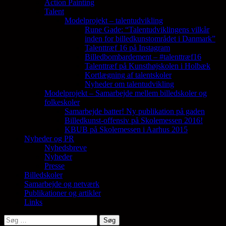
Action Painting
Talent
Modelprojekt – talentudvikling
Rune Gade: “Talentudviklingens vilkår
inden for billedkunstområdet i Danmark”
Talenttræf 16 på Instagram
Billedbombardement – #talenttræf16
Talenttræf på Kunsthøjskolen i Holbæk
Kortlægning af talentskoler
Nyheder om talentudvikling
Modelprojekt – Samarbejde mellem billedskoler og
folkeskoler
Samarbejde batter! Ny publikation på gaden
Billedkunst-offensiv på Skolemessen 2016!
KBUB på Skolemessen i Aarhus 2015
Nyheder og PR
Nyhedsbreve
Nyheder
Presse
Billedskoler
Samarbejde og netværk
Publikationer og artikler
Links
Søg