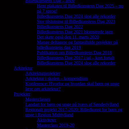
Billedkunstens Dag – arkiv
Hent plakaten til Billedkunstens Dag 2025 – nu
på 7 sprog!
Billedkunstens Dag 2024 slog alle rekorder
Stor tilslutning til Billedkunstens Dag 2023
Billedkunstens Dag 2022
Billedkunstens Dag 2021 blomstrede igen
Det skete også den 11. marts 2020
Mange deltagere og fantasifulde projekter på
billedkunstens dag 2019
Publikation om Billedkunstens Dag 2018
Billedkunstens Dag 2017 i tal – kort fortalt
Billedkunstens Dag 2024 slog alle rekorder
Arkitektur
Arkitekturprojekter
Arkitektur i skolen – kompendium
Konference: Hvorfor og hvordan skal børn og unge
lære om arkitektur?
Projekter
Masterclasses
Landart for børn og unge på tværs af Sønderjylland
Regionalt projekt 2017-2020: Billedkunst for børn og
unge i Region Midtjylland
Aktiviteter
Masterclass 2019-20