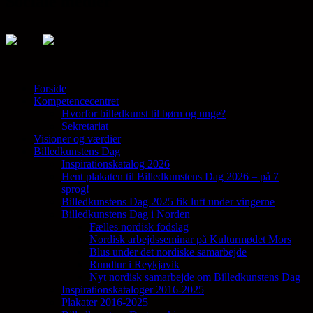
Sociale medier
Forside
Kompetencecentret
Samler en lang række aktører på tværs af
Hvorfor billedkunst til børn og unge?
den billedkunstneriske fødekæde
Sekretariat
Visioner og værdier
Billedkunstens Dag
Inspirationskatalog 2026
Hent plakaten til Billedkunstens Dag 2026 – på 7
sprog!
Billedkunstens Dag 2025 fik luft under vingerne
Billedkunstens Dag i Norden
Fælles nordisk fodslag
Nordisk arbejdsseminar på Kulturmødet Mors
Blus under det nordiske samarbejde
Rundtur i Reykjavik
Nyt nordisk samarbejde om Billedkunstens Dag
Inspirationskataloger 2016-2025
Plakater 2016-2025