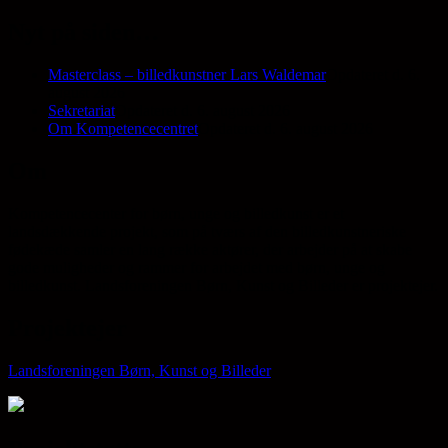
efter:
Nyt på siden…
Masterclass – billedkunstner Lars Waldemar
Opdateret d. 6.
august 2026
Sekretariat
Opdateret d. 6. august 2026
Om Kompetencecentret
Opdateret d. 6. august 2026
Om
Kompetencecenter for børn, unge og billedkunst er et
landsdækkende projekt, som på tværs af den billedkunstneriske
fødekæde samler en lang række aktører, der arbejder på at skabe
gode muligheder og rammer for arbejdet med børn, unge og
billedkunst. Landsforeningen Børn, Kunst og Billeder er projektejer.
Projektejer
Landsforeningen Børn, Kunst og Billeder