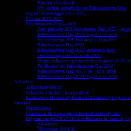
Rundtur i Reykjavik
Nyt nordisk samarbejde om Billedkunstens Dag
Inspirationskataloger 2016-2025
Plakater 2016-2025
Billedkunstens Dag – arkiv
Hent plakaten til Billedkunstens Dag 2025 – nu på
Billedkunstens Dag 2024 slog alle rekorder
Stor tilslutning til Billedkunstens Dag 2023
Billedkunstens Dag 2022
Billedkunstens Dag 2021 blomstrede igen
Det skete også den 11. marts 2020
Mange deltagere og fantasifulde projekter på bill
Publikation om Billedkunstens Dag 2018
Billedkunstens Dag 2017 i tal – kort fortalt
Billedkunstens Dag 2024 slog alle rekorder
Arkitektur
Arkitekturprojekter
Arkitektur i skolen – kompendium
Konference: Hvorfor og hvordan skal børn og unge lære 
Projekter
Masterclasses
Landart for børn og unge på tværs af Sønderjylland
Regionalt projekt 2017-2020: Billedkunst for børn og un
Aktiviteter
Masterclass 2019-20