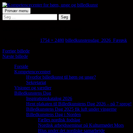
Hop
til
Søg
Primær menu
indhold
Søg
Kompetencecenter for børn, ung
efter:
billedkunstensdag_2026_Færøsk
16. november 2025
1754 × 2480
billedkunstensdag_2026_Færøsk
Forrige billede
Næste billede
Forside
Kompetencecentret
Samler en lang række aktører på tværs af 
Hvorfor billedkunst til børn og unge?
Sekretariat
Visioner og værdier
Billedkunstens Dag
Inspirationskatalog 2026
Hent plakaten til Billedkunstens Dag 2026 – på 7 sprog!
Billedkunstens Dag 2025 fik luft under vingerne
Billedkunstens Dag i Norden
Fælles nordisk fodslag
Nordisk arbejdsseminar på Kulturmødet Mors
Blus under det nordiske samarbejde