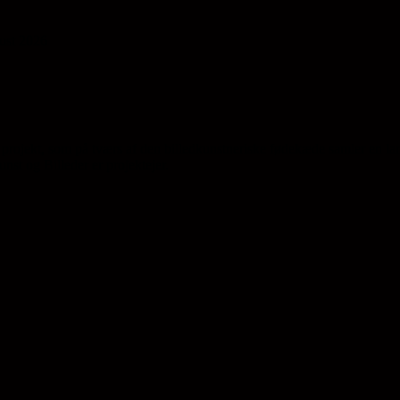
gust 2026
projekt, som på tværs af den billedkunstneriske fødekæde samler en la
st og Billeder er projektejer.