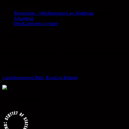
Nyt på siden…
Masterclass – billedkunstner Lars Waldemar
Opdateret d. 6. au
Sekretariat
Opdateret d. 6. august 2026
Om Kompetencecentret
Opdateret d. 6. august 2026
Om
Kompetencecenter for børn, unge og billedkunst er et landsdækkende 
for arbejdet med børn, unge og billedkunst. Landsforeningen Børn, Kun
Projektejer
Landsforeningen Børn, Kunst og Billeder
Projektstøtte