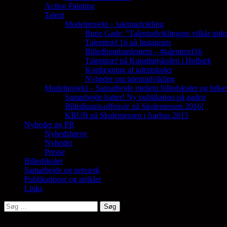
Action Painting
Talent
Modelprojekt – talentudvikling
Rune Gade: “Talentudviklingens vilkår inde
Talenttræf 16 på Instagram
Billedbombardement – #talenttræf16
Talenttræf på Kunsthøjskolen i Holbæk
Kortlægning af talentskoler
Nyheder om talentudvikling
Modelprojekt – Samarbejde mellem billedskoler og folke
Samarbejde batter! Ny publikation på gaden
Billedkunst-offensiv på Skolemessen 2016!
KBUB på Skolemessen i Aarhus 2015
Nyheder og PR
Nyhedsbreve
Nyheder
Presse
Billedskoler
Samarbejde og netværk
Publikationer og artikler
Links
Søg
efter: