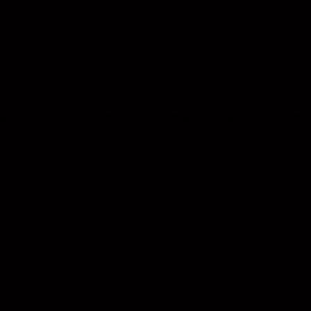
ng række aktører, der arbejder på at skabe gode muligheder og rammer