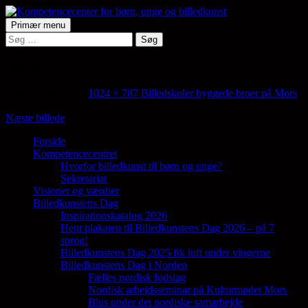
Hop
til
Søg
Primær menu
indhold
Søg
Kompetencecenter for børn,
efter:
unge og billedkunst
Mors1
6. september 2018
1024 × 787
Billedskoler byggede broer på Mors
Næste billede
Forside
Kompetencecentret
Samler en lang række aktører på tværs af
Hvorfor billedkunst til børn og unge?
den billedkunstneriske fødekæde
Sekretariat
Visioner og værdier
Billedkunstens Dag
Inspirationskatalog 2026
Hent plakaten til Billedkunstens Dag 2026 – på 7
sprog!
Billedkunstens Dag 2025 fik luft under vingerne
Billedkunstens Dag i Norden
Fælles nordisk fodslag
Nordisk arbejdsseminar på Kulturmødet Mors
Blus under det nordiske samarbejde