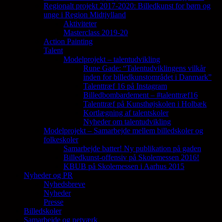
Regionalt projekt 2017-2020: Billedkunst for børn og
unge i Region Midtjylland
Aktiviteter
Masterclass 2019-20
Action Painting
Talent
Modelprojekt – talentudvikling
Rune Gade: “Talentudviklingens vilkår
inden for billedkunstområdet i Danmark”
Talenttræf 16 på Instagram
Billedbombardement – #talenttræf16
Talenttræf på Kunsthøjskolen i Holbæk
Kortlægning af talentskoler
Nyheder om talentudvikling
Modelprojekt – Samarbejde mellem billedskoler og
folkeskoler
Samarbejde batter! Ny publikation på gaden
Billedkunst-offensiv på Skolemessen 2016!
KBUB på Skolemessen i Aarhus 2015
Nyheder og PR
Nyhedsbreve
Nyheder
Presse
Billedskoler
Samarbejde og netværk