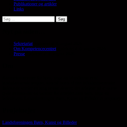
Publikationer og artikler
Links
Søg
efter:
Nyt på siden…
Sekretariat
Opdateret d. 6. august 2026
Om Kompetencecentret
Opdateret d. 6. august 2026
Presse
Opdateret d. 4. august 2026
Om
Kompetencecenter for børn, unge og billedkunst er et
landsdækkende projekt, som på tværs af den billedkunstneriske
fødekæde samler en lang række aktører, der arbejder på at skabe
gode muligheder og rammer for arbejdet med børn, unge og
billedkunst. Landsforeningen Børn, Kunst og Billeder er projektejer.
Projektejer
Landsforeningen Børn, Kunst og Billeder