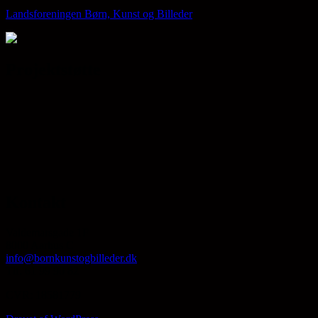
Landsforeningen Børn, Kunst og Billeder
Projektstøtte
Kontakt
Valdemarsgade 1F
8000 Aarhus C
info@bornkunstogbilleder.dk
Tlf. 61 99 90 82
CVR: 18581779