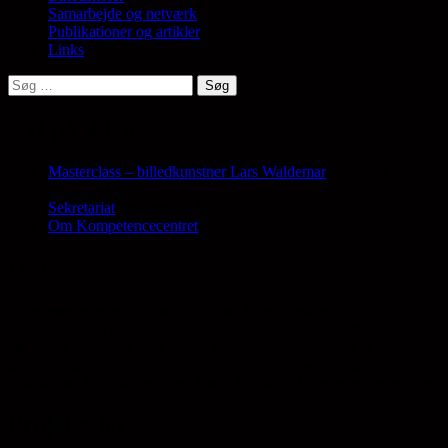
Samarbejde og netværk
Publikationer og artikler
Links
Søg
efter:
Nyt på siden…
Masterclass – billedkunstner Lars Waldemar
Opdateret d. 6.
august 2026
Sekretariat
Opdateret d. 6. august 2026
Om Kompetencecentret
Opdateret d. 6. august 2026
Om
Kompetencecenter for børn, unge og billedkunst er et
landsdækkende projekt, som på tværs af den billedkunstneriske
fødekæde samler en lang række aktører, der arbejder på at skabe
gode muligheder og rammer for arbejdet med børn, unge og
billedkunst. Landsforeningen Børn, Kunst og Billeder er projektejer.
Projektejer