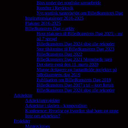
Blus under det nordiske samarbejde
Rundtur i Reykjavik
Nyt nordisk samarbejde om Billedkunstens Dag
Inspirationskataloger 2016-2025
Plakater 2016-2025
Billedkunstens Dag – arkiv
Hent plakaten til Billedkunstens Dag 2025 – nu
på 7 sprog!
Billedkunstens Dag 2024 slog alle rekorder
Stor tilslutning til Billedkunstens Dag 2023
Billedkunstens Dag 2022
Billedkunstens Dag 2021 blomstrede igen
Det skete også den 11. marts 2020
Mange deltagere og fantasifulde projekter på
billedkunstens dag 2019
Publikation om Billedkunstens Dag 2018
Billedkunstens Dag 2017 i tal – kort fortalt
Billedkunstens Dag 2024 slog alle rekorder
Arkitektur
Arkitekturprojekter
Arkitektur i skolen – kompendium
Konference: Hvorfor og hvordan skal børn og unge
lære om arkitektur?
Projekter
Masterclasses