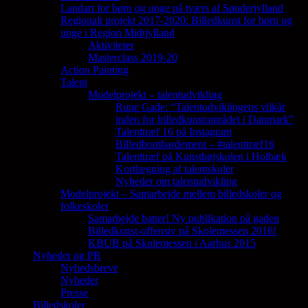
Landart for børn og unge på tværs af Sønderjylland
Regionalt projekt 2017-2020: Billedkunst for børn og
unge i Region Midtjylland
Aktiviteter
Masterclass 2019-20
Action Painting
Talent
Modelprojekt – talentudvikling
Rune Gade: “Talentudviklingens vilkår
inden for billedkunstområdet i Danmark”
Talenttræf 16 på Instagram
Billedbombardement – #talenttræf16
Talenttræf på Kunsthøjskolen i Holbæk
Kortlægning af talentskoler
Nyheder om talentudvikling
Modelprojekt – Samarbejde mellem billedskoler og
folkeskoler
Samarbejde batter! Ny publikation på gaden
Billedkunst-offensiv på Skolemessen 2016!
KBUB på Skolemessen i Aarhus 2015
Nyheder og PR
Nyhedsbreve
Nyheder
Presse
Billedskoler