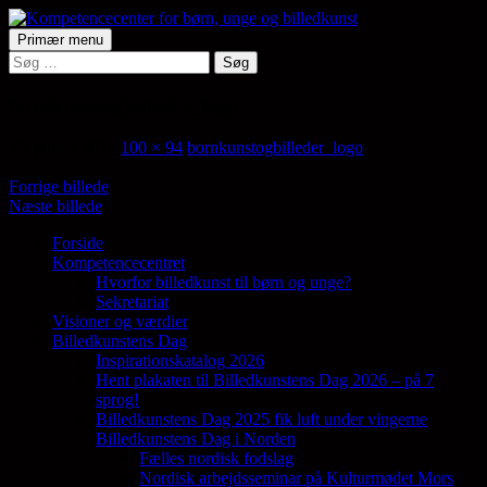
Hop
til
Søg
Primær menu
indhold
Søg
Kompetencecenter for børn,
efter:
unge og billedkunst
bornkunstogbilleder_logo
28. januar 2015
100 × 94
bornkunstogbilleder_logo
Forrige billede
Næste billede
Forside
Kompetencecentret
Samler en lang række aktører på tværs af
Hvorfor billedkunst til børn og unge?
den billedkunstneriske fødekæde
Sekretariat
Visioner og værdier
Billedkunstens Dag
Inspirationskatalog 2026
Hent plakaten til Billedkunstens Dag 2026 – på 7
sprog!
Billedkunstens Dag 2025 fik luft under vingerne
Billedkunstens Dag i Norden
Fælles nordisk fodslag
Nordisk arbejdsseminar på Kulturmødet Mors