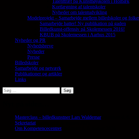
Talenttræf på Kunsthøjskolen i Holbæk
Kortlægning af talentskoler
Nyheder om talentudvikling
Modelprojekt – Samarbejde mellem billedskoler og folke
Samarbejde batter! Ny publikation på gaden
Billedkunst-offensiv på Skolemessen 2016!
KBUB på Skolemessen i Aarhus 2015
Nyheder og PR
Nyhedsbreve
Nyheder
Presse
Billedskoler
Samarbejde og netværk
Publikationer og artikler
Links
Søg
efter:
Nyt på siden…
Masterclass – billedkunstner Lars Waldemar
Opdateret d. 6. au
Sekretariat
Opdateret d. 6. august 2026
Om Kompetencecentret
Opdateret d. 6. august 2026