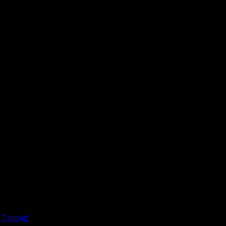
den billedkunstneriske fødekæde
 7 sprog!