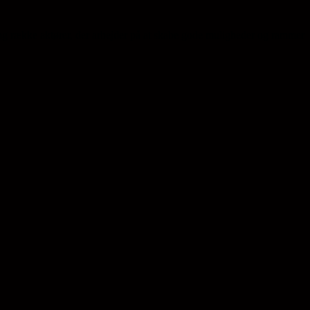
ng række aktører, der arbejder på at skabe gode muligheder og rammer