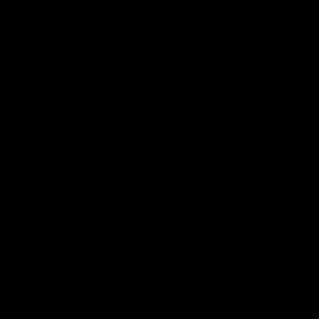
projekt, som på tværs af den billedkunstneriske fødekæde samler en la
st og Billeder er projektejer.