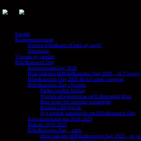
Forside
Kompetencecentret
Samler en lang række aktører på tværs af 
Hvorfor billedkunst til børn og unge?
Sekretariat
Visioner og værdier
Billedkunstens Dag
Inspirationskatalog 2026
Hent plakaten til Billedkunstens Dag 2026 – på 7 sprog!
Billedkunstens Dag 2025 fik luft under vingerne
Billedkunstens Dag i Norden
Fælles nordisk fodslag
Nordisk arbejdsseminar på Kulturmødet Mors
Blus under det nordiske samarbejde
Rundtur i Reykjavik
Nyt nordisk samarbejde om Billedkunstens Dag
Inspirationskataloger 2016-2025
Plakater 2016-2025
Billedkunstens Dag – arkiv
Hent plakaten til Billedkunstens Dag 2025 – nu på