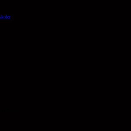
skoler
gust 2026