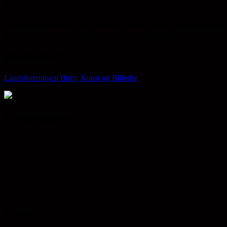
Om
Kompetencecenter for børn, unge og billedkunst er et landsdækkende 
for arbejdet med børn, unge og billedkunst. Landsforeningen Børn, Kun
Projektejer
Landsforeningen Børn, Kunst og Billeder
Projektstøtte
Kontakt