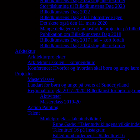
Billedkunstens Dag 2024 slog alle rekorder
Stor tilslutning til Billedkunstens Dag 2023
Billedkunstens Dag 2022
Billedkunstens Dag 2021 blomstrede igen
Det skete også den 11. marts 2020
Mange deltagere og fantasifulde projekter på bill
Publikation om Billedkunstens Dag 2018
Billedkunstens Dag 2017 i tal – kort fortalt
Billedkunstens Dag 2024 slog alle rekorder
Arkitektur
Arkitekturprojekter
Arkitektur i skolen – kompendium
Konference: Hvorfor og hvordan skal børn og unge lære 
Projekter
Masterclasses
Landart for børn og unge på tværs af Sønderjylland
Regionalt projekt 2017-2020: Billedkunst for børn og un
Aktiviteter
Masterclass 2019-20
Action Painting
Talent
Modelprojekt – talentudvikling
Rune Gade: “Talentudviklingens vilkår inde
Talenttræf 16 på Instagram
Billedbombardement – #talenttræf16