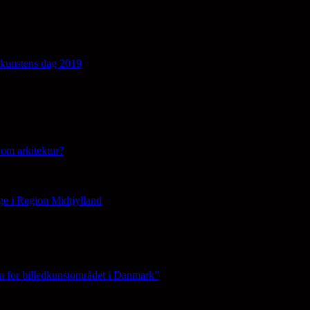
edkunstens dag 2019
om arkitektur?
ge i Region Midtjylland
n for billedkunstområdet i Danmark”