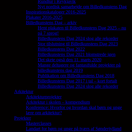
Rundtur i Reykjavik
Nyt nordisk samarbejde om Billedkunstens Dag
Inspirationskataloger 2016-2025
Plakater 2016-2025
Billedkunstens Dag – arkiv
Hent plakaten til Billedkunstens Dag 2025 – nu
på 7 sprog!
Billedkunstens Dag 2024 slog alle rekorder
Stor tilslutning til Billedkunstens Dag 2023
Billedkunstens Dag 2022
Billedkunstens Dag 2021 blomstrede igen
Det skete også den 11. marts 2020
Mange deltagere og fantasifulde projekter på
billedkunstens dag 2019
Publikation om Billedkunstens Dag 2018
Billedkunstens Dag 2017 i tal – kort fortalt
Billedkunstens Dag 2024 slog alle rekorder
Arkitektur
Arkitekturprojekter
Arkitektur i skolen – kompendium
Konference: Hvorfor og hvordan skal børn og unge
lære om arkitektur?
Projekter
Masterclasses
Landart for børn og unge på tværs af Sønderjylland