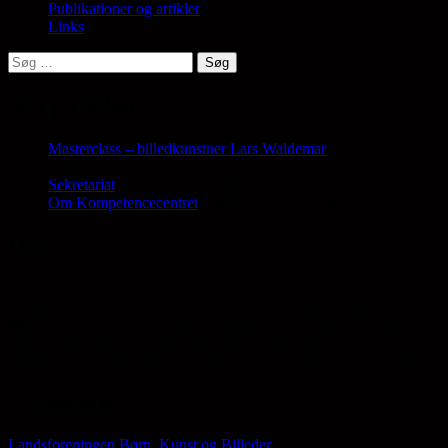
Publikationer og artikler
Links
Søg
efter:
Nyt på siden…
Masterclass – billedkunstner Lars Waldemar
Opdateret d. 6.
august 2026
Sekretariat
Opdateret d. 6. august 2026
Om Kompetencecentret
Opdateret d. 6. august 2026
Om
Kompetencecenter for børn, unge og billedkunst er et
landsdækkende projekt, som på tværs af den billedkunstneriske
fødekæde samler en lang række aktører, der arbejder på at skabe
gode muligheder og rammer for arbejdet med børn, unge og
billedkunst. Landsforeningen Børn, Kunst og Billeder er projektejer.
Projektejer
Landsforeningen Børn, Kunst og Billeder