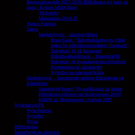
Regionalt projekt 2017-2020: Billedkunst for børn og
unge i Region Midtjylland
Aktiviteter
Masterclass 2019-20
Action Painting
Talent
Modelprojekt – talentudvikling
Rune Gade: “Talentudviklingens vilkår
inden for billedkunstområdet i Danmark”
Talenttræf 16 på Instagram
Billedbombardement – #talenttræf16
Talenttræf på Kunsthøjskolen i Holbæk
Kortlægning af talentskoler
Nyheder om talentudvikling
Modelprojekt – Samarbejde mellem billedskoler og
folkeskoler
Samarbejde batter! Ny publikation på gaden
Billedkunst-offensiv på Skolemessen 2016!
KBUB på Skolemessen i Aarhus 2015
Nyheder og PR
Nyhedsbreve
Nyheder
Presse
Billedskoler
Samarbejde og netværk