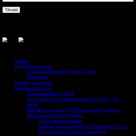
Sociale medier
Forside
Kompetencecentret
Samler en lang række aktører på tværs af
Hvorfor billedkunst til børn og unge?
den billedkunstneriske fødekæde
Sekretariat
Visioner og værdier
Billedkunstens Dag
Inspirationskatalog 2026
Hent plakaten til Billedkunstens Dag 2026 – på 7
sprog!
Billedkunstens Dag 2025 fik luft under vingerne
Billedkunstens Dag i Norden
Fælles nordisk fodslag
Nordisk arbejdsseminar på Kulturmødet Mors
Blus under det nordiske samarbejde