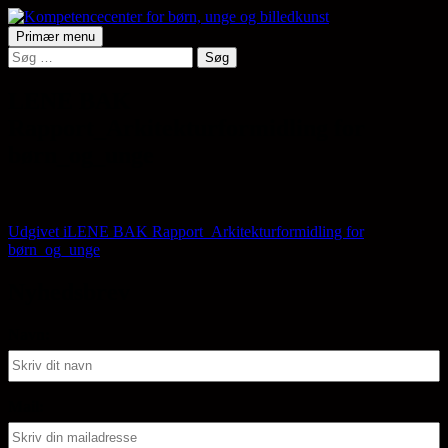
Hop
til
Søg
Primær menu
indhold
Søg
Kompetencecenter for børn,
efter:
unge og billedkunst
LENE BAK
Rapport_Arkitekturformidling for
børn_og_unge
Indlægsnavigation
Udgivet i
LENE BAK Rapport_Arkitekturformidling for
børn_og_unge
Nyhedsbrev
Navn:
Mail: