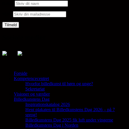
Navn:
Mail:
Sociale medier
Forside
Kompetencecentret
Samler en lang række aktører på tværs af
Hvorfor billedkunst til børn og unge?
den billedkunstneriske fødekæde
Sekretariat
Visioner og værdier
Billedkunstens Dag
Inspirationskatalog 2026
Hent plakaten til Billedkunstens Dag 2026 – på 7
sprog!
Billedkunstens Dag 2025 fik luft under vingerne
Billedkunstens Dag i Norden