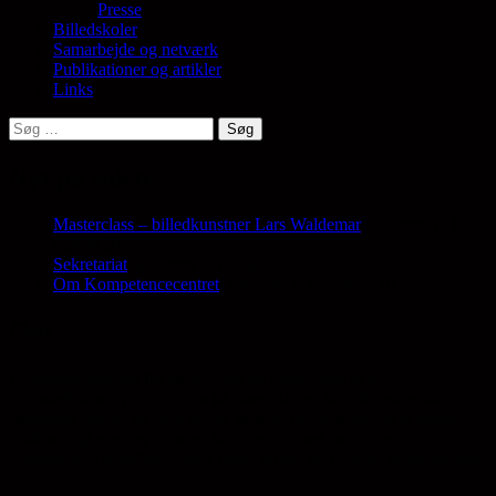
Presse
Billedskoler
Samarbejde og netværk
Publikationer og artikler
Links
Søg
efter:
Nyt på siden…
Masterclass – billedkunstner Lars Waldemar
Opdateret d. 6.
august 2026
Sekretariat
Opdateret d. 6. august 2026
Om Kompetencecentret
Opdateret d. 6. august 2026
Om
Kompetencecenter for børn, unge og billedkunst er et
landsdækkende projekt, som på tværs af den billedkunstneriske
fødekæde samler en lang række aktører, der arbejder på at skabe
gode muligheder og rammer for arbejdet med børn, unge og
billedkunst. Landsforeningen Børn, Kunst og Billeder er projektejer.