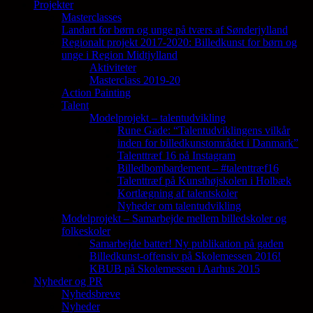
Projekter
Masterclasses
Landart for børn og unge på tværs af Sønderjylland
Regionalt projekt 2017-2020: Billedkunst for børn og
unge i Region Midtjylland
Aktiviteter
Masterclass 2019-20
Action Painting
Talent
Modelprojekt – talentudvikling
Rune Gade: “Talentudviklingens vilkår
inden for billedkunstområdet i Danmark”
Talenttræf 16 på Instagram
Billedbombardement – #talenttræf16
Talenttræf på Kunsthøjskolen i Holbæk
Kortlægning af talentskoler
Nyheder om talentudvikling
Modelprojekt – Samarbejde mellem billedskoler og
folkeskoler
Samarbejde batter! Ny publikation på gaden
Billedkunst-offensiv på Skolemessen 2016!
KBUB på Skolemessen i Aarhus 2015
Nyheder og PR
Nyhedsbreve
Nyheder