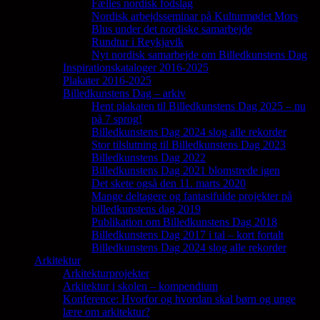
Fælles nordisk fodslag
Nordisk arbejdsseminar på Kulturmødet Mors
Blus under det nordiske samarbejde
Rundtur i Reykjavik
Nyt nordisk samarbejde om Billedkunstens Dag
Inspirationskataloger 2016-2025
Plakater 2016-2025
Billedkunstens Dag – arkiv
Hent plakaten til Billedkunstens Dag 2025 – nu
på 7 sprog!
Billedkunstens Dag 2024 slog alle rekorder
Stor tilslutning til Billedkunstens Dag 2023
Billedkunstens Dag 2022
Billedkunstens Dag 2021 blomstrede igen
Det skete også den 11. marts 2020
Mange deltagere og fantasifulde projekter på
billedkunstens dag 2019
Publikation om Billedkunstens Dag 2018
Billedkunstens Dag 2017 i tal – kort fortalt
Billedkunstens Dag 2024 slog alle rekorder
Arkitektur
Arkitekturprojekter
Arkitektur i skolen – kompendium
Konference: Hvorfor og hvordan skal børn og unge
lære om arkitektur?