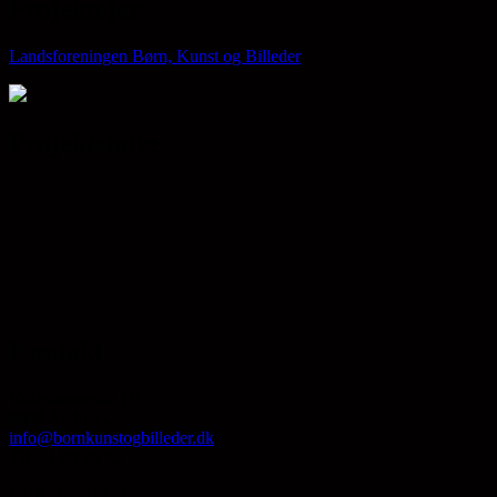
Projektejer
Landsforeningen Børn, Kunst og Billeder
Projektstøtte
Kontakt
Valdemarsgade 1F
8000 Aarhus C
info@bornkunstogbilleder.dk
Tlf. 61 99 90 82
CVR: 18581779