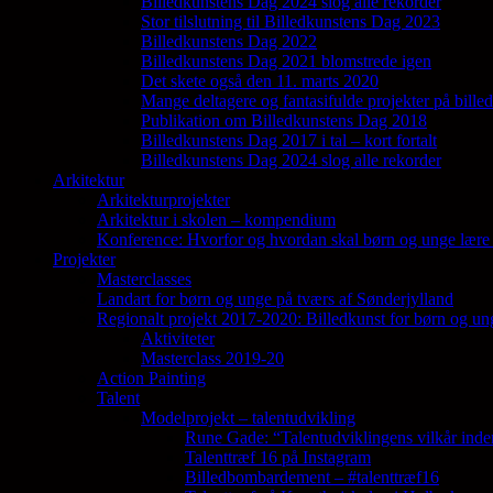
Billedkunstens Dag 2024 slog alle rekorder
Stor tilslutning til Billedkunstens Dag 2023
Billedkunstens Dag 2022
Billedkunstens Dag 2021 blomstrede igen
Det skete også den 11. marts 2020
Mange deltagere og fantasifulde projekter på bill
Publikation om Billedkunstens Dag 2018
Billedkunstens Dag 2017 i tal – kort fortalt
Billedkunstens Dag 2024 slog alle rekorder
Arkitektur
Arkitekturprojekter
Arkitektur i skolen – kompendium
Konference: Hvorfor og hvordan skal børn og unge lære 
Projekter
Masterclasses
Landart for børn og unge på tværs af Sønderjylland
Regionalt projekt 2017-2020: Billedkunst for børn og un
Aktiviteter
Masterclass 2019-20
Action Painting
Talent
Modelprojekt – talentudvikling
Rune Gade: “Talentudviklingens vilkår inde
Talenttræf 16 på Instagram
Billedbombardement – #talenttræf16