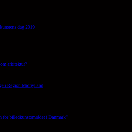
edkunstens dag 2019
om arkitektur?
ge i Region Midtjylland
n for billedkunstområdet i Danmark”