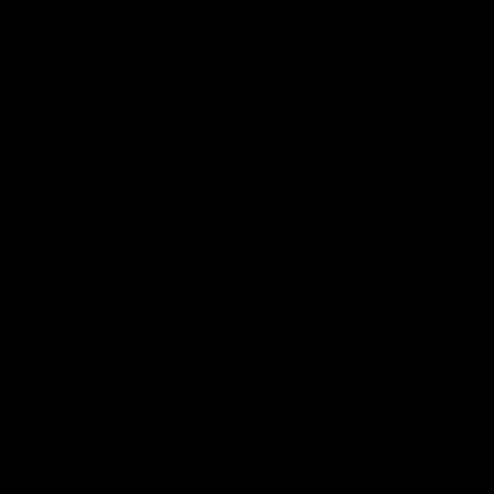
ng række aktører, der arbejder på at skabe gode muligheder og rammer