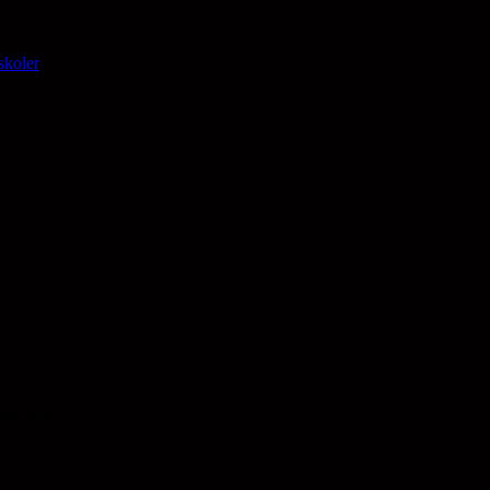
skoler
gust 2026