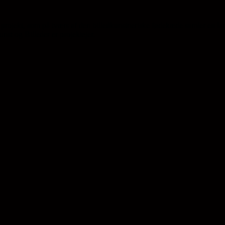
projekt, som på tværs af den billedkunstneriske fødekæde samler en la
st og Billeder er projektejer.