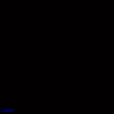
den billedkunstneriske fødekæde
 7 sprog!