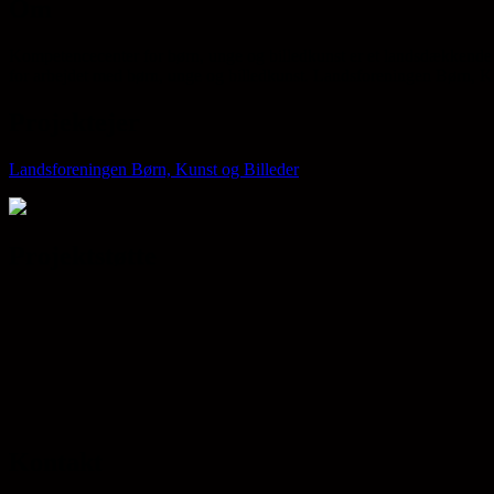
Om
Kompetencecenter for børn, unge og billedkunst er et landsdækkende 
for arbejdet med børn, unge og billedkunst. Landsforeningen Børn, Kun
Projektejer
Landsforeningen Børn, Kunst og Billeder
Projektstøtte
Kontakt