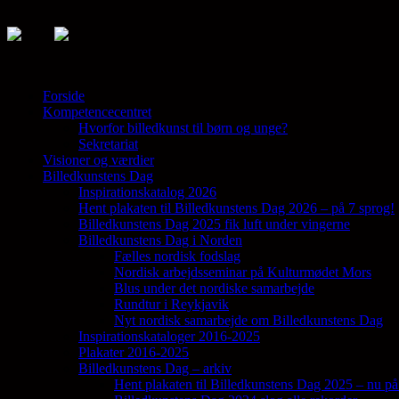
Forside
Kompetencecentret
Samler en lang række aktører på tværs af 
Hvorfor billedkunst til børn og unge?
Sekretariat
Visioner og værdier
Billedkunstens Dag
Inspirationskatalog 2026
Hent plakaten til Billedkunstens Dag 2026 – på 7 sprog!
Billedkunstens Dag 2025 fik luft under vingerne
Billedkunstens Dag i Norden
Fælles nordisk fodslag
Nordisk arbejdsseminar på Kulturmødet Mors
Blus under det nordiske samarbejde
Rundtur i Reykjavik
Nyt nordisk samarbejde om Billedkunstens Dag
Inspirationskataloger 2016-2025
Plakater 2016-2025
Billedkunstens Dag – arkiv
Hent plakaten til Billedkunstens Dag 2025 – nu på