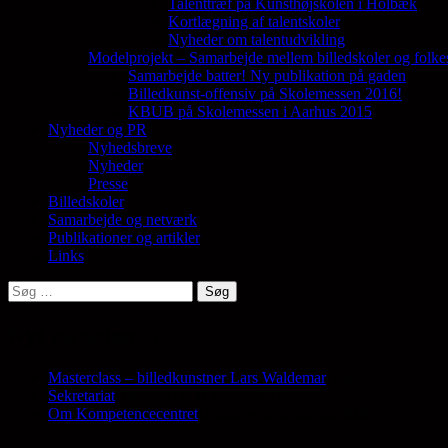
Talenttræf på Kunsthøjskolen i Holbæk
Kortlægning af talentskoler
Nyheder om talentudvikling
Modelprojekt – Samarbejde mellem billedskoler og folke
Samarbejde batter! Ny publikation på gaden
Billedkunst-offensiv på Skolemessen 2016!
KBUB på Skolemessen i Aarhus 2015
Nyheder og PR
Nyhedsbreve
Nyheder
Presse
Billedskoler
Samarbejde og netværk
Publikationer og artikler
Links
Søg
efter:
Nyt på siden…
Masterclass – billedkunstner Lars Waldemar
Opdateret d. 6. au
Sekretariat
Opdateret d. 6. august 2026
Om Kompetencecentret
Opdateret d. 6. august 2026