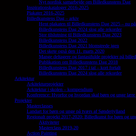
Nyt nordisk samarbejde om Billedkunstens Dag
Inspirationskataloger 2016-2025
Plakater 2016-2025
Billedkunstens Dag – arkiv
Hent plakaten til Billedkunstens Dag 2025 – nu på
Billedkunstens Dag 2024 slog alle rekorder
Stor tilslutning til Billedkunstens Dag 2023
Billedkunstens Dag 2022
Billedkunstens Dag 2021 blomstrede igen
Det skete også den 11. marts 2020
Mange deltagere og fantasifulde projekter på bill
Publikation om Billedkunstens Dag 2018
Billedkunstens Dag 2017 i tal – kort fortalt
Billedkunstens Dag 2024 slog alle rekorder
Arkitektur
Arkitekturprojekter
Arkitektur i skolen – kompendium
Konference: Hvorfor og hvordan skal børn og unge lære 
Projekter
Masterclasses
Landart for børn og unge på tværs af Sønderjylland
Regionalt projekt 2017-2020: Billedkunst for børn og un
Aktiviteter
Masterclass 2019-20
Action Painting