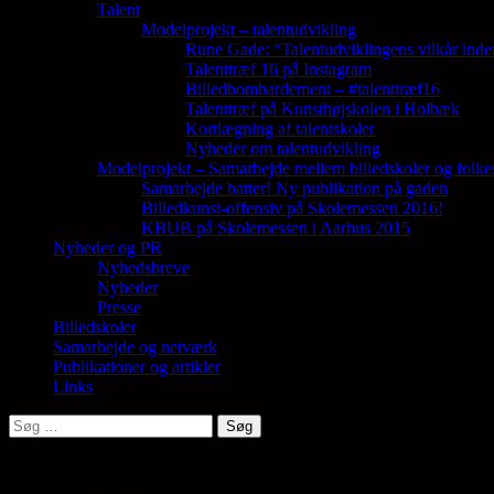
Talent
Modelprojekt – talentudvikling
Rune Gade: “Talentudviklingens vilkår inde
Talenttræf 16 på Instagram
Billedbombardement – #talenttræf16
Talenttræf på Kunsthøjskolen i Holbæk
Kortlægning af talentskoler
Nyheder om talentudvikling
Modelprojekt – Samarbejde mellem billedskoler og folke
Samarbejde batter! Ny publikation på gaden
Billedkunst-offensiv på Skolemessen 2016!
KBUB på Skolemessen i Aarhus 2015
Nyheder og PR
Nyhedsbreve
Nyheder
Presse
Billedskoler
Samarbejde og netværk
Publikationer og artikler
Links
Søg
efter:
Nyt på siden…