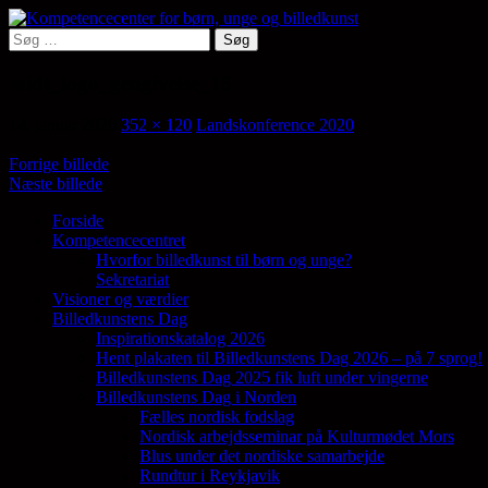
Hop
til
Søg
Søg
indhold
efter:
Kompetencecenter for børn, ung
midt_logo_gengivelse_15
14. januar 2020
352 × 120
Landskonference 2020
Forrige billede
Næste billede
Forside
Kompetencecentret
Samler en lang række aktører på tværs af 
Hvorfor billedkunst til børn og unge?
Sekretariat
Visioner og værdier
Billedkunstens Dag
Inspirationskatalog 2026
Hent plakaten til Billedkunstens Dag 2026 – på 7 sprog!
Billedkunstens Dag 2025 fik luft under vingerne
Billedkunstens Dag i Norden
Fælles nordisk fodslag
Nordisk arbejdsseminar på Kulturmødet Mors
Blus under det nordiske samarbejde
Rundtur i Reykjavik