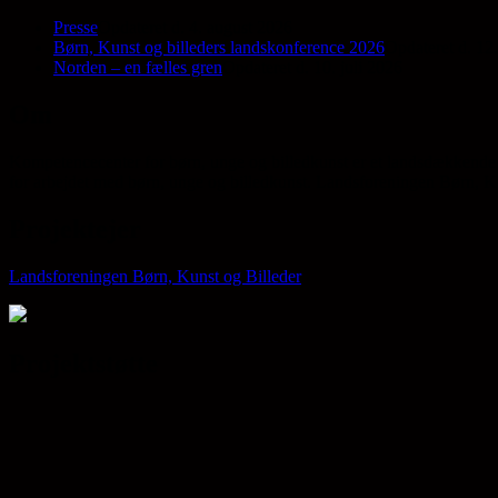
Presse
Opdateret d. 4. august 2026
Børn, Kunst og billeders landskonference 2026
Opdateret d. 12.
Norden – en fælles gren
Opdateret d. 10. juli 2026
Om
Kompetencecenter for børn, unge og billedkunst er et landsdækkende 
for arbejdet med børn, unge og billedkunst. Landsforeningen Børn, Kun
Projektejer
Landsforeningen Børn, Kunst og Billeder
Projektstøtte