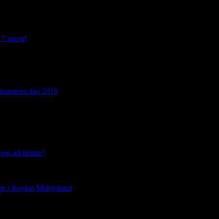
 7 sprog!
edkunstens dag 2019
om arkitektur?
ge i Region Midtjylland