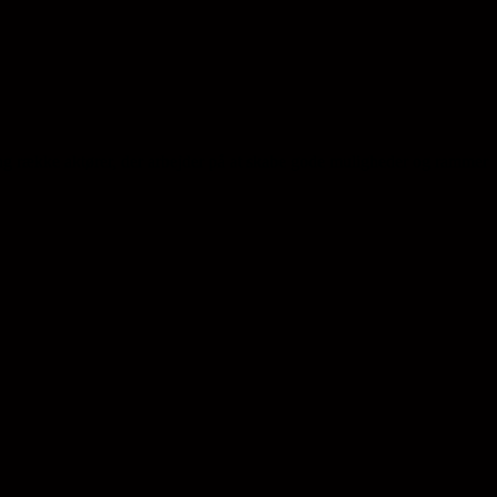
ng række aktører, der arbejder på at skabe gode muligheder og rammer