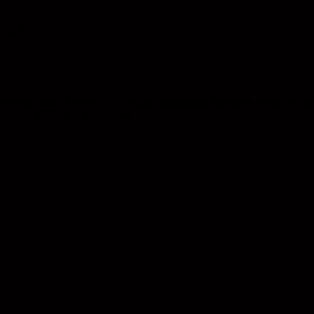
 juli 2026
projekt, som på tværs af den billedkunstneriske fødekæde samler en la
st og Billeder er projektejer.