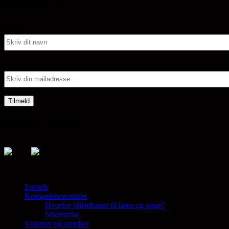
Nyhedsbrev
Navn:
Mail:
Sociale medier
Forside
Kompetencecentret
Samler en lang række aktører på tværs af 
Hvorfor billedkunst til børn og unge?
Sekretariat
Visioner og værdier