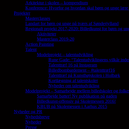
Arkitektur i skolen – kompendium
Konference: Hvorfor og hvordan skal børn og unge lære 
Projekter
Masterclasses
Landart for børn og unge på tværs af Sønderjylland
Regionalt projekt 2017-2020: Billedkunst for børn og un
Aktiviteter
Masterclass 2019-20
Action Painting
Talent
Modelprojekt – talentudvikling
Rune Gade: “Talentudviklingens vilkår inde
Talenttræf 16 på Instagram
Billedbombardement – #talenttræf16
Talenttræf på Kunsthøjskolen i Holbæk
Kortlægning af talentskoler
Nyheder om talentudvikling
Modelprojekt – Samarbejde mellem billedskoler og folke
Samarbejde batter! Ny publikation på gaden
Billedkunst-offensiv på Skolemessen 2016!
KBUB på Skolemessen i Aarhus 2015
Nyheder og PR
Nyhedsbreve
Nyheder
Presse