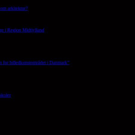
om arkitektur?
ge i Region Midtjylland
n for billedkunstområdet i Danmark”
skoler