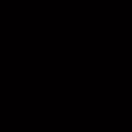
gust 2026
projekt, som på tværs af den billedkunstneriske fødekæde samler en la
st og Billeder er projektejer.