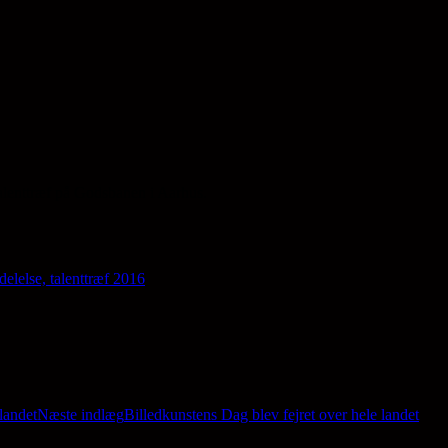
e og billedkunst
 talenttræf på Godsbanen i Aarhus.
elelse, talenttræf 2016
landet
Næste indlæg
Billedkunstens Dag blev fejret over hele landet