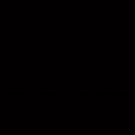
ng række aktører, der arbejder på at skabe gode muligheder og rammer