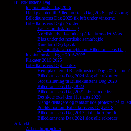
Billedkunstens Dag
Inspirationskatalog 2026
Hent plakaten til Billedkunstens Dag 2026 – på 7 sprog!
Billedkunstens Dag 2025 fik luft under vingerne
Billedkunstens Dag i Norden
Fælles nordisk fodslag
Nordisk arbejdsseminar på Kulturmødet Mors
Blus under det nordiske samarbejde
Rundtur i Reykjavik
Nyt nordisk samarbejde om Billedkunstens Dag
Inspirationskataloger 2016-2025
Plakater 2016-2025
Billedkunstens Dag – arkiv
Hent plakaten til Billedkunstens Dag 2025 – nu på
Billedkunstens Dag 2024 slog alle rekorder
Stor tilslutning til Billedkunstens Dag 2023
Billedkunstens Dag 2022
Billedkunstens Dag 2021 blomstrede igen
Det skete også den 11. marts 2020
Mange deltagere og fantasifulde projekter på bill
Publikation om Billedkunstens Dag 2018
Billedkunstens Dag 2017 i tal – kort fortalt
Billedkunstens Dag 2024 slog alle rekorder
Arkitektur
Arkitekturprojekter