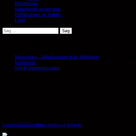
Billedskoler
Samarbejde og netværk
Publikationer og artikler
Links
Søg
efter:
Nyt på siden…
Masterclass – billedkunstner Lars Waldemar
Opdateret d. 6. au
Sekretariat
Opdateret d. 6. august 2026
Om Kompetencecentret
Opdateret d. 6. august 2026
Om
Kompetencecenter for børn, unge og billedkunst er et landsdækkende 
for arbejdet med børn, unge og billedkunst. Landsforeningen Børn, Kun
Projektejer
Landsforeningen Børn, Kunst og Billeder